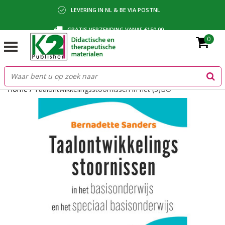
LEVERING IN NL & BE VIA POSTNL
GRATIS VERZENDING VANAF €150,00
0
BETALING VIA IDEAL, BANCONTACT OF FACTUUR
Home
/
Taalontwikkelingsstoornissen in het (S)BO