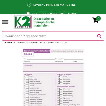
LEVERING IN NL & BE VIA POSTNL
GRATIS VERZENDING VANAF €150,00
0
BETALING VIA IDEAL, BANCONTACT OF FACTUUR
Home
/
Taalstandaard Scoreformulier 3;0