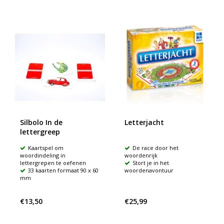
Silbolo In de
Letterjacht
lettergreep
Kaartspel om
De race door het
woordindeling in
woordenrijk
lettergrepen te oefenen
Stort je in het
33 kaarten formaat 90 x 60
woordenavontuur
mm
€13,50
€25,99