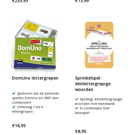
€235,95
€13,99
DomUno lettergrepen
Sprinkelspel
éénlettergrepige
woorden
Spelvorm die de bekende
spellen Domino en UNO slim
Spelling: éénlettergrepige
combineert
woorden met tweeklank
Oefening 1 tot 4
In combinatie met
lettergrepen
basisspel
€16,95
€8,95