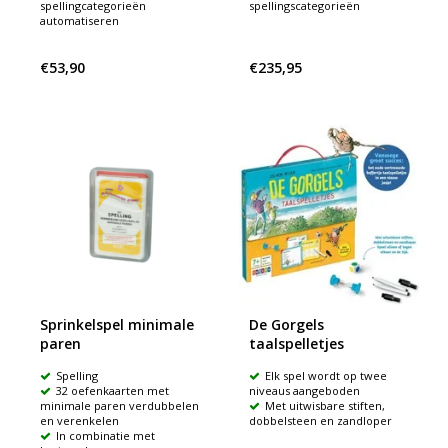
spellingcategorieën
spellingscategorieën
automatiseren
€53,90
€235,95
Sprinkelspel minimale
De Gorgels
paren
taalspelletjes
Spelling
Elk spel wordt op twee
32 oefenkaarten met
niveaus aangeboden
minimale paren verdubbelen
Met uitwisbare stiften,
en verenkelen
dobbelsteen en zandloper
In combinatie met