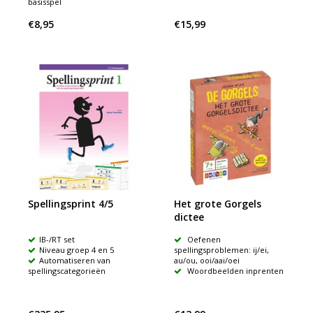
basisspel
€8,95
€15,99
Spellingsprint 4/5
Het grote Gorgels
dictee
IB-/RT set
Oefenen
Niveau groep 4 en 5
spellingsproblemen: ij/ei,
Automatiseren van
au/ou, ooi/aai/oei
spellingscategorieën
Woordbeelden inprenten