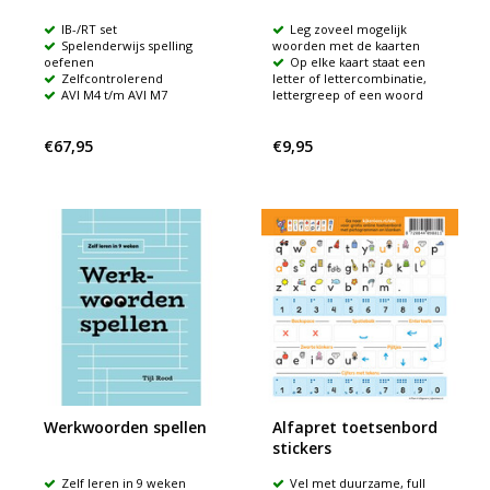
IB-/RT set
Leg zoveel mogelijk
Spelenderwijs spelling
woorden met de kaarten
oefenen
Op elke kaart staat een
Zelfcontrolerend
letter of lettercombinatie,
AVI M4 t/m AVI M7
lettergreep of een woord
€67,95
€9,95
Werkwoorden spellen
Alfapret toetsenbord
stickers
Zelf leren in 9 weken
Vel met duurzame, full