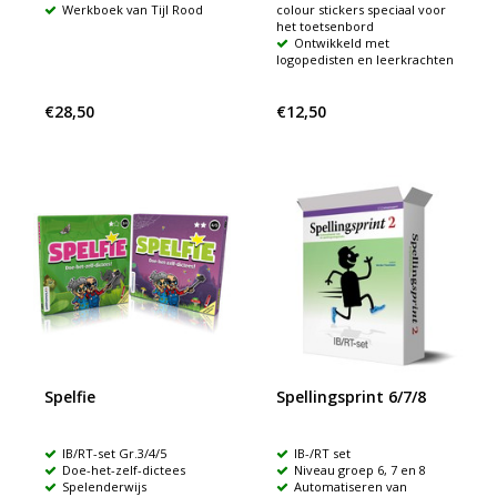
Werkboek van Tijl Rood
colour stickers speciaal voor
het toetsenbord
Ontwikkeld met
logopedisten en leerkrachten
€28,50
€12,50
Spelfie
Spellingsprint 6/7/8
IB/RT-set Gr.3/4/5
IB-/RT set
Doe-het-zelf-dictees
Niveau groep 6, 7 en 8
Spelenderwijs
Automatiseren van