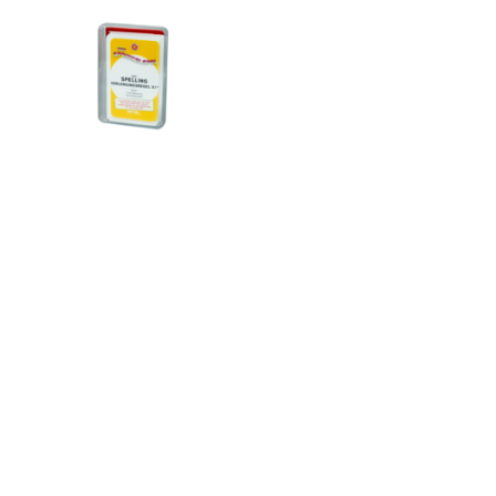
Sprinkelspel
verlengingsregel d/t
Spelling: verlengingsregel
d/t
32 oefenkaarten met
meervouden in oplopende
moeilijkheid
In combinatie met
basisspel
€8,95