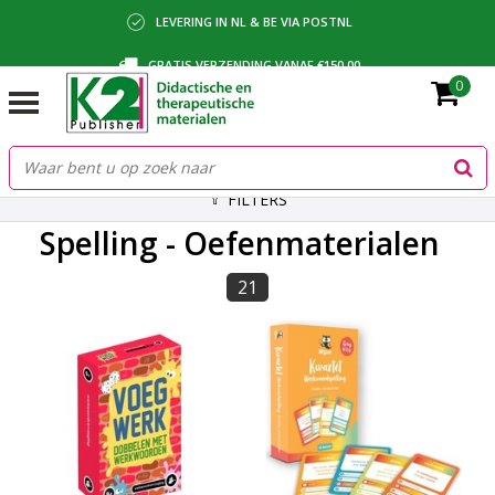
LEVERING IN NL & BE VIA POSTNL
GRATIS VERZENDING VANAF €150,00
0
BETALING VIA IDEAL, BANCONTACT OF FACTUUR
FILTERS
Spelling - Oefenmaterialen
21