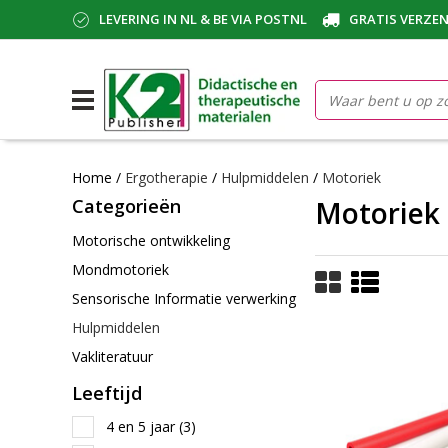
LEVERING IN NL & BE VIA POSTNL
GRATIS VERZEN
Home
/
Ergotherapie
/
Hulpmiddelen
/
Motoriek
Categorieën
Motoriek
Motorische ontwikkeling
Mondmotoriek
Sensorische Informatie verwerking
Hulpmiddelen
Vakliteratuur
Leeftijd
4 en 5 jaar
(3)