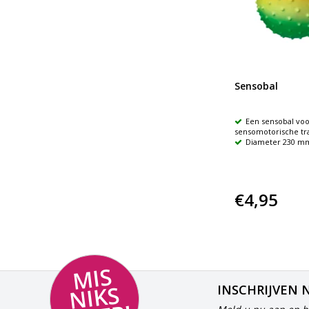
Sensobal
Een sensobal voo
sensomotorische tra
Diameter 230 m
€4,95
MI
S
NI
K
M
E
E
S
INSCHRIJVEN 