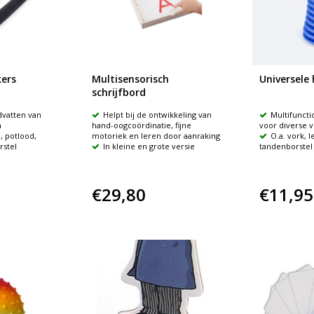
ers
Multisensorisch
Universele
schrijfbord
dvatten van
Helpt bij de ontwikkeling van
Multifunct
n
hand-oogcoördinatie, fijne
voor diverse
, potlood,
motoriek en leren door aanraking
O.a. vork, l
rstel
In kleine en grote versie
tandenborstel
€29,80
€11,95