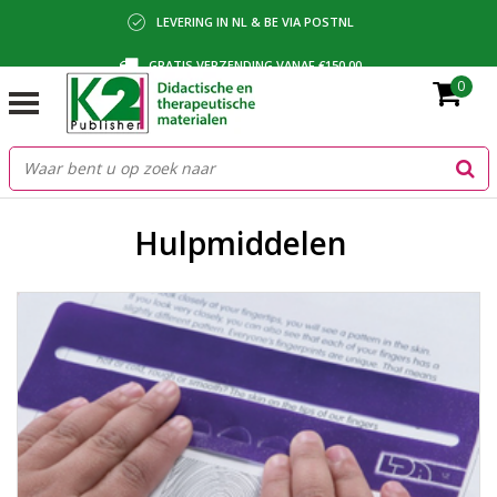
LEVERING IN NL & BE VIA POSTNL
GRATIS VERZENDING VANAF €150,00
0
BETALING VIA IDEAL, BANCONTACT OF FACTUUR
Hulpmiddelen