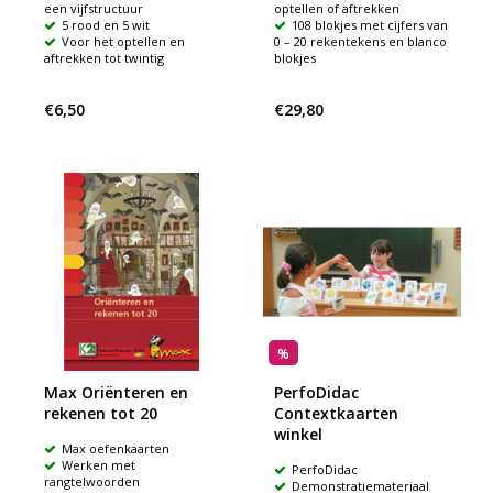
een vijfstructuur
optellen of aftrekken
5 rood en 5 wit
108 blokjes met cijfers van
Voor het optellen en
0 – 20 rekentekens en blanco
aftrekken tot twintig
blokjes
€6,50
€29,80
%
Max Oriënteren en
PerfoDidac
rekenen tot 20
Contextkaarten
winkel
Max oefenkaarten
Werken met
PerfoDidac
rangtelwoorden
Demonstratiemateriaal