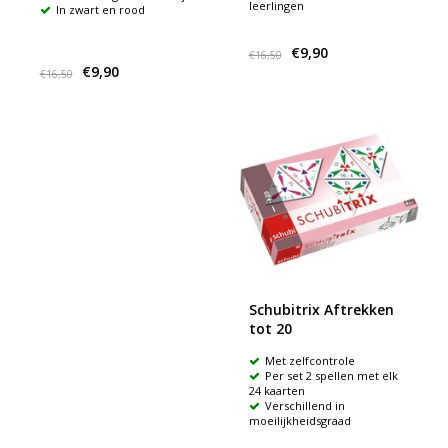
leerlingen
In zwart en rood
€9,90
€16,50
€9,90
€16,50
Schubitrix Aftrekken
tot 20
Met zelfcontrole
Per set 2 spellen met elk
24 kaarten
Verschillend in
moeilijkheidsgraad