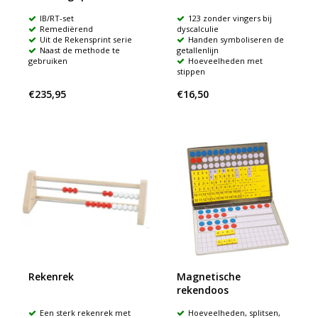
IB/RT-set
123 zonder vingers bij
Remediërend
dyscalculie
Uit de Rekensprint serie
Handen symboliseren de
Naast de methode te
getallenlijn
gebruiken
Hoeveelheden met
stippen
€235,95
€16,50
Rekenrek
Magnetische
rekendoos
Een sterk rekenrek met
Hoeveelheden, splitsen,