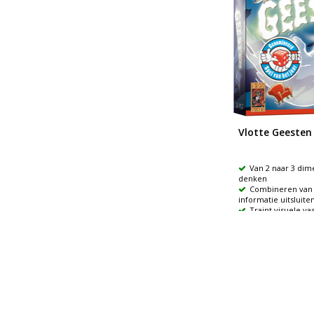
Vlotte Geesten
Van 2 naar 3 dim
denken
Combineren van 
informatie uitsluite
Traint visuele v
denkvermogen
€16,99