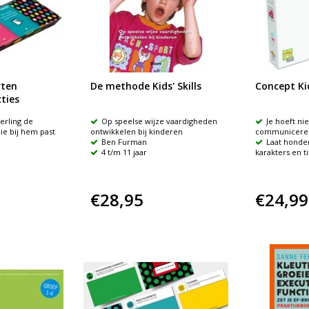
rten
De methode Kids' Skills
Concept Ki
ties
erling de
Op speelse wijze vaardigheden
Je hoeft ni
ie bij hem past
ontwikkelen bij kinderen
communicere
Ben Furman
Laat honde
4 t/m 11 jaar
karakters en t
€28,95
€24,99