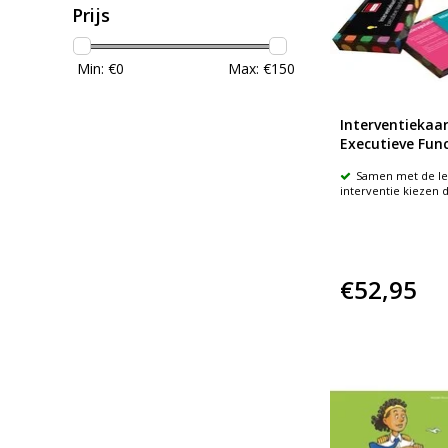
Prijs
Min: €
0
Max: €
150
Interventiekaa
Executieve Func
Samen met de le
interventie kiezen d
€52,95