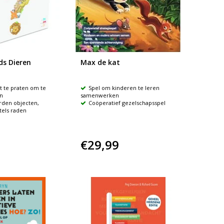
ds Dieren
Max de kat
et te praten om te
Spel om kinderen te leren
n
samenwerken
rden objecten,
Coöperatief gezelschapsspel
itels raden
€29,99