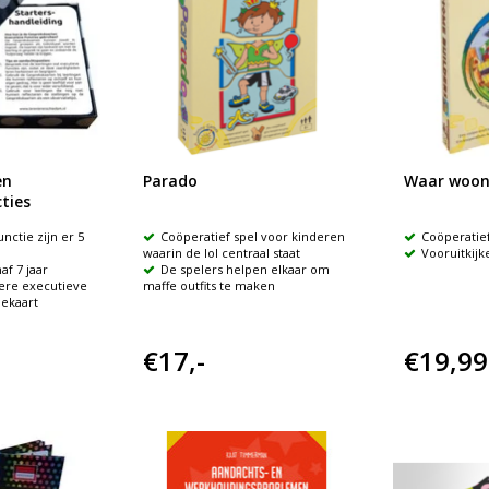
en
Parado
Waar woon 
ties
nctie zijn er 5
Coöperatief spel voor kinderen
Coöperatief
waarin de lol centraal staat
Vooruitkij
f 7 jaar
De spelers helpen elkaar om
dere executieve
maffe outfits te maken
iekaart
€17,-
€19,99