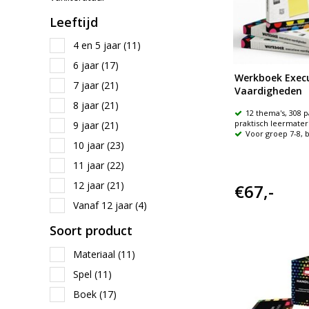
Leeftijd
4 en 5 jaar
(11)
6 jaar
(17)
Werkboek Execu
7 jaar
(21)
Vaardigheden
8 jaar
(21)
12 thema's, 308 p
praktisch leermater
9 jaar
(21)
Voor groep 7-8, 
10 jaar
(23)
11 jaar
(22)
12 jaar
(21)
€67,-
Vanaf 12 jaar
(4)
Soort product
Materiaal
(11)
Spel
(11)
Boek
(17)