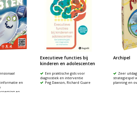
Executieve functies bij
Archipel
kinderen en adolescenten
ensionaal
Een praktische gids voor
Zeer uitda
diagnostiek en interventie
strategiespel 
informatie en
Peg Dawson, Richard Guare
planning en ov
n
aarneming en
€39,99
€25,-