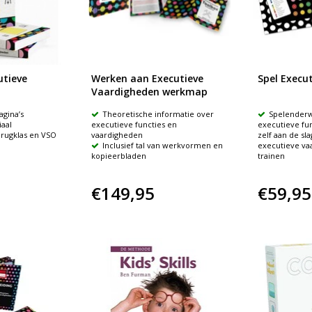
tieve
Werken aan Executieve
Spel Execut
Vaardigheden werkmap
agina’s
Theoretische informatie over
Spelenderw
iaal
executieve functies en
executieve fu
brugklas en VSO
vaardigheden
zelf aan de sla
Inclusief tal van werkvormen en
executieve va
kopieerbladen
trainen
€149,95
€59,95