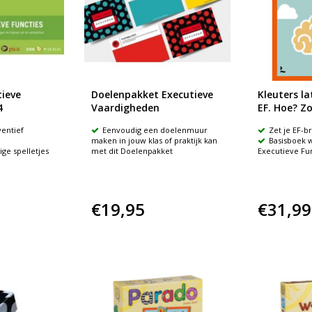
tieve
Doelenpakket Executieve
Kleuters la
4
Vaardigheden
EF. Hoe? Zo
ventief
Eenvoudig een doelenmuur
Zet je EF-br
maken in jouw klas of praktijk kan
Basisboek 
ge spelletjes
met dit Doelenpakket
Executieve Fun
€19,95
€31,99