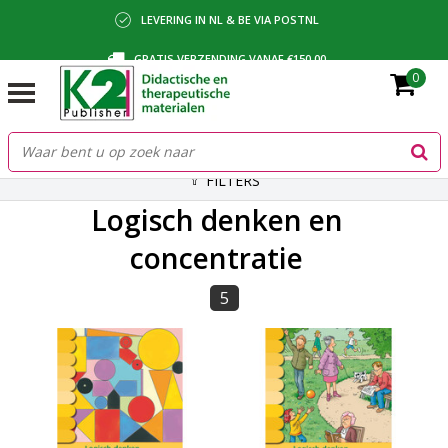
LEVERING IN NL & BE VIA POSTNL
GRATIS VERZENDING VANAF €150,00
0
BETALING VIA IDEAL, BANCONTACT OF FACTUUR
FILTERS
Logisch denken en
concentratie
5