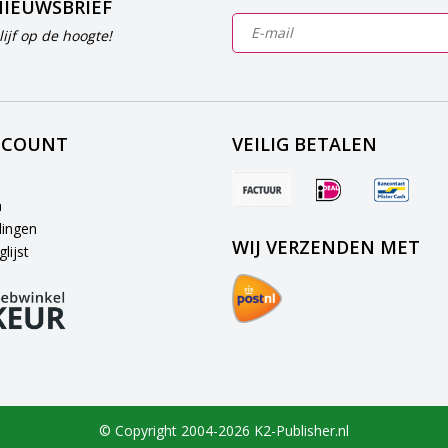
NIEUWSBRIEF
ijf op de hoogte!
CCOUNT
VEILIG BETALEN
n
lingen
WIJ VERZENDEN MET
lijst
© Copyright 2004-2026 K2-Publisher.nl