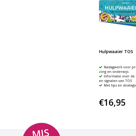
us &
Neurospeciale kinderen
Hulpwaaier TOS
begrijpen en begeleiden
Prikkelverwerking,
Naslagwerk voor pro
lichaamsgevoel, dyspraxie en
zorg en onderwijs
en
executieve functies bij ASS, AD(H)D,
Informatie over d
DCD
en signalen van TOS
Anneke Groot
Met tips en strateg
€30,90
€16,95
MI
S
NI
K
M
E
E