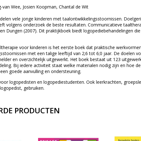
-van Wee, Josien Koopman, Chantal de Wit
elen vele jonge kinderen met taalontwikkelingsstoornissen. Doelger
eft volgens onderzoek de beste resultaten. Communicatieve taaltherap
den Dungen (2007). Dit praktijkboek biedt logopediebehandelingen die
therapie voor kinderen is het eerste boek dat praktische werkvorme
sstoornissen met een talige leeftijd van 2;6 tot 6;0 jaar. De doelen 
elder en overzichtelijk uitgewerkt. Het boek bestaat uit 123 uitgewe
ling. Bij iedere activiteit staat welke materialen nodig zijn en hoe de
 een goede aanvulling en ondersteuning.
 voor logopedisten en logopediestudenten. Ook leerkrachten, groepsle
logopedist, gebruiken.
RDE PRODUCTEN