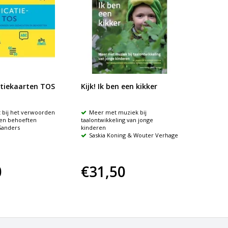
iekaarten TOS
Kijk! Ik ben een kikker
Taaldi
kinder
 bij het verwoorden
Meer met muziek bij
In di
en behoeften
taalontwikkeling van jonge
proces b
Sanders
kinderen
van kin
Saskia Koning & Wouter Verhage
Janne
0
€31,50
€27