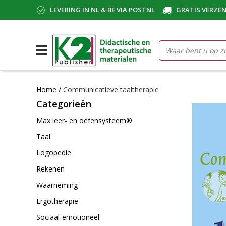
LEVERING IN NL & BE VIA POSTNL
GRATIS VERZEN
Home
/
Communicatieve taaltherapie
Categorieën
Max leer- en oefensysteem®
Taal
Logopedie
Rekenen
Waarneming
Ergotherapie
Sociaal-emotioneel