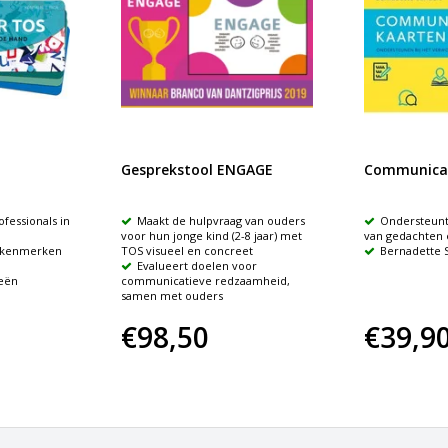
Gesprekstool ENGAGE
Communicat
fessionals in
Maakt de hulpvraag van ouders
Ondersteunt
voor hun jonge kind (2-8 jaar) met
van gedachten 
e kenmerken
TOS visueel en concreet
Bernadette 
Evalueert doelen voor
ieën
communicatieve redzaamheid,
samen met ouders
€98,50
€39,9