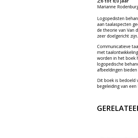
2;6 tot 6;0 jaar
Marianne Rodenburg
Logopedisten behand
aan taalaspecten ge
de theorie van Van 
zeer doelgericht zijn.
Communicatieve taal
met taalontwikkeling
worden in het boek h
logopedische behande
afbeeldingen bieden
Dit boek is bedoeld
begeleiding van een 
GERELATEE