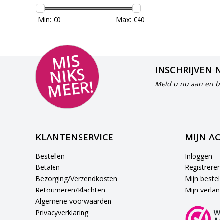
Min: €
0
Max: €
40
MI
S
NI
K
M
E
E
S
INSCHRIJVEN 
R!
Meld u nu aan en bl
KLANTENSERVICE
MIJN A
Bestellen
Inloggen
Betalen
Registrere
Bezorging/Verzendkosten
Mijn bestel
Retourneren/Klachten
Mijn verlang
Algemene voorwaarden
Privacyverklaring