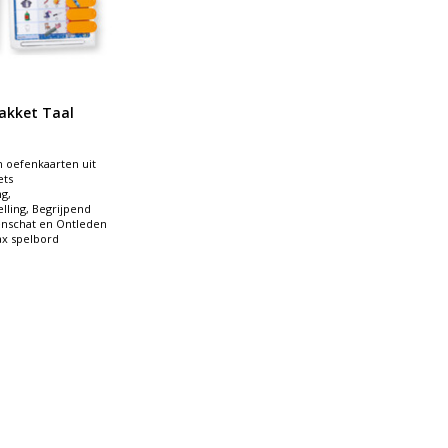
akket Taal
n oefenkaarten uit
ets
ng,
ling, Begrijpend
nschat en Ontleden
ax spelbord