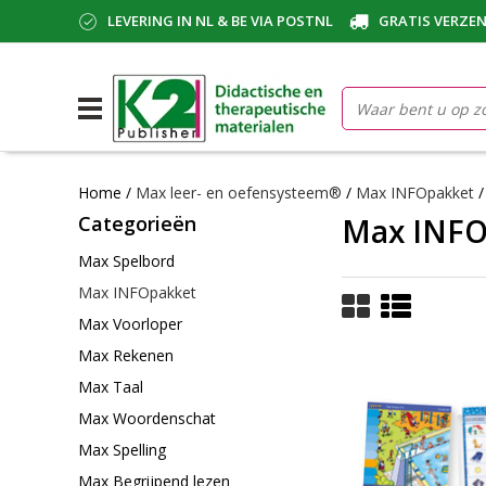
LEVERING IN NL & BE VIA POSTNL
GRATIS VERZEN
Home
/
Max leer- en oefensysteem®
/
Max INFOpakket
Categorieën
Max INFOp
Max Spelbord
Max INFOpakket
Max Voorloper
Max Rekenen
Max Taal
Max Woordenschat
Max Spelling
Max Begrijpend lezen