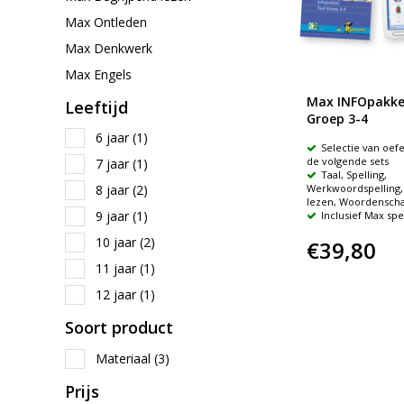
Max Ontleden
Max Denkwerk
Max Engels
Max INFOpakke
Leeftijd
Groep 3-4
6 jaar
(1)
Selectie van oef
de volgende sets
7 jaar
(1)
Taal, Spelling,
8 jaar
(2)
Werkwoordspelling,
lezen, Woordenscha
9 jaar
(1)
Inclusief Max sp
10 jaar
(2)
€39,80
11 jaar
(1)
12 jaar
(1)
Soort product
Materiaal
(3)
Prijs