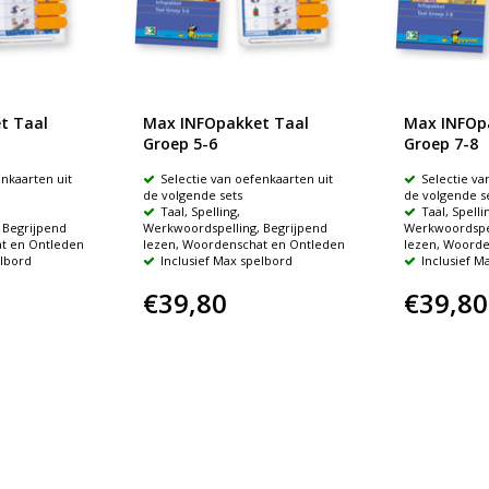
t Taal
Max INFOpakket Taal
Max INFOp
Groep 5-6
Groep 7-8
enkaarten uit
Selectie van oefenkaarten uit
Selectie va
de volgende sets
de volgende s
Taal, Spelling,
Taal, Spelli
 Begrijpend
Werkwoordspelling, Begrijpend
Werkwoordspel
t en Ontleden
lezen, Woordenschat en Ontleden
lezen, Woorde
elbord
Inclusief Max spelbord
Inclusief M
€39,80
€39,80