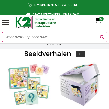
LEVERING IN NL & BE VIA POSTNL
GRATIS VERZENDING VANAF €150,00
0
BETALING VIA IDEAL, BANCONTACT OF FACTUUR
FILTERS
Beeldverhalen
17