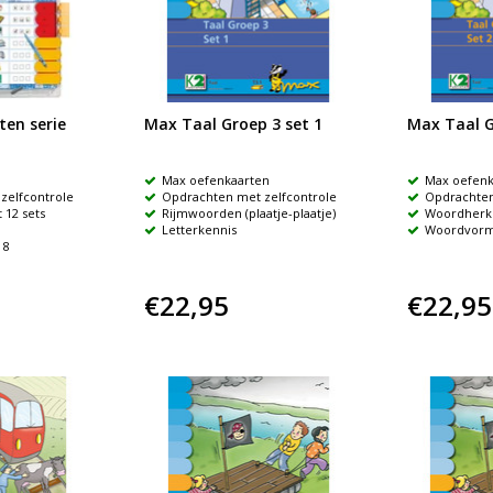
en serie
Max Taal Groep 3 set 1
Max Taal G
Max oefenkaarten
Max oefenk
zelfcontrole
Opdrachten met zelfcontrole
Opdrachten
 12 sets
Rijmwoorden (plaatje-plaatje)
Woordherk
Letterkennis
Woordvorm
 8
€22,95
€22,95