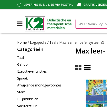
LEVERING IN NL & BE VIA POSTNL
GRATIS VERZEN
Home
/
Logopedie
/
Taal
/
Max leer- en oefensysteem®
Categorieën
Max leer-
Taal
Gehoor
Executieve functies
Spraak
Afwijkende mondgewoontes
Stem
Hulpmiddelen
Vakliteratuur