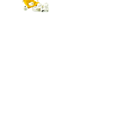
r-dobbelstenen
9 dobbelstenen (18 mm)
met spelsuggesties
Te gebruiken tijdens de
articulatietherapie van de /r/
en /R/
€22,-
INSCHRIJVEN NIEUWSBRIEF
Meld u nu aan en blijf op de hoogte!