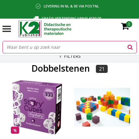
LEVERING IN NL & BE VIA POSTNL
GRATIS VERZENDING VANAF €150,00
0
BETALING VIA IDEAL, BANCONTACT OF FACTUUR
FILTERS
Dobbelstenen
21
%