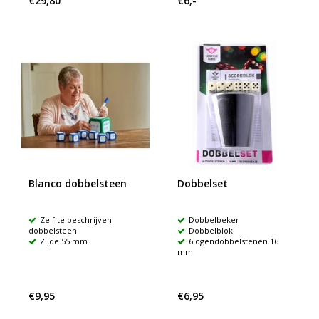
€29,80
€6,-
Blanco dobbelsteen
Dobbelset
Zelf te beschrijven
Dobbelbeker
dobbelsteen
Dobbelblok
Zijde 55 mm
6 ogendobbelstenen 16
mm
€9,95
€6,95