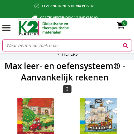
LEVERING IN NL & BE VIA POSTNL
GRATIS VERZENDING VANAF €150,00
0
BETALING VIA IDEAL, BANCONTACT OF FACTUUR
FILTERS
Max leer- en oefensysteem® -
Aanvankelijk rekenen
3