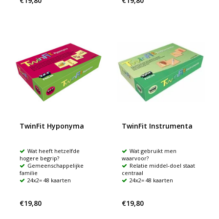
€19,80
€19,80
TwinFit Hyponyma
TwinFit Instrumenta
Wat heeft hetzelfde
Wat gebruikt men
hogere begrip?
waarvoor?
Gemeenschappelijke
Relatie middel-doel staat
familie
centraal
24x2= 48 kaarten
24x2= 48 kaarten
€19,80
€19,80