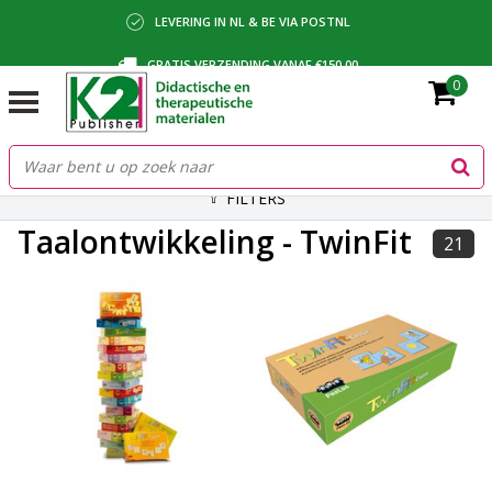
LEVERING IN NL & BE VIA POSTNL
GRATIS VERZENDING VANAF €150,00
0
BETALING VIA IDEAL, BANCONTACT OF FACTUUR
FILTERS
Taalontwikkeling - TwinFit
21