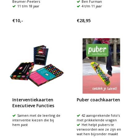
Beumer-Peeters
Ben Furman
11 t/m 18 jaar
4 t/m 11 jaar
€10,-
€28,95
Interventiekaarten
Puber coachkaarten
Executieve Functies
Samen met de leerling de
42 aansprekende foto’s
interventie kiezen die bij
met prikkelende vragen
hem past
Het helpt pubers te
verwoorden wie ze zijn en
wat hen bijzonder maakt