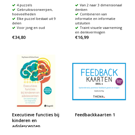
4 puzzels
Van 2 naar 3 dimensionaal
Gebruiksvoorwerpen,
denken
hoeveelheden
Combineren van
Elke puzzel bestaat uit 9
informatie en informatie
delen
uitsluiten
Voor jong en oud
Traint visuele vaarneming
en denkvermogen
€34,80
€16,99
Executieve functies bij
Feedbackkaarten 1
kinderen en
adolescenten
Spelenderwijs positieve
feedback geven en