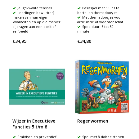
Jeugdkwaliteitenspel
Basisspel met 13 los te
Leerlingen bewust(er)
bestellen themadoosjes
maken van hun eigen
Met themadoosjes voor
kwaliteiten en op die manier
articulatie of woordenschat
bijdragen aan een positief
Speelduur: 5 tot 30
zelfbeeld
minuten
€34,95
€34,80
Wijzer in Executieve
Regenwormen
Functies 5 t/m 8
Praktisch en preventief
Spel met 8 dobbelstenen