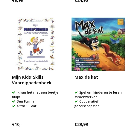
€9,99
€24,90
Mijn Kids’ Skills
Max de kat
Vaardighedenboek
Ik kan het met een beetje
Spel om kinderen te leren
hulp!
samenwerken
Ben Furman
Coöperatief
4 t/m 11 jaar
gezelschapsspel
€10,-
€29,99