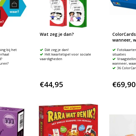
Wat zeg je dan?
ColorCards
wanneer, 
ing bij het
Dát zeg je dan!
Fotokaarten
erhaal
Hét kwartetspel voor sociale
situaties
d?
vaardigheden
Vraagstellin
uren?
wanneer, waa
36 ColorCa
€44,95
€69,90