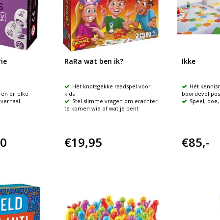
ie
RaRa wat ben ik?
Ikke
Hèt knotsgekke raadspel voor
Hét kennis
en bij elke
kids
boordevol posi
 verhaal
Stel slimme vragen om erachter
Speel, doe,
te komen wie of wat je bent
90
€19,95
€85,-