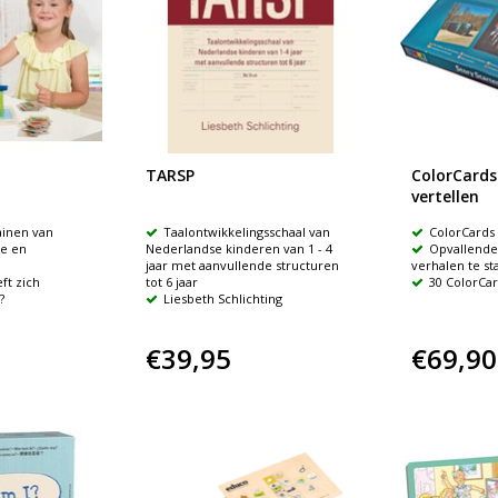
TARSP
ColorCards
vertellen
ainen van
Taalontwikkelingsschaal van
ColorCards
ie en
Nederlandse kinderen van 1 - 4
Opvallend
jaar met aanvullende structuren
verhalen te st
ft zich
tot 6 jaar
30 ColorCa
?
Liesbeth Schlichting
€39,95
€69,90