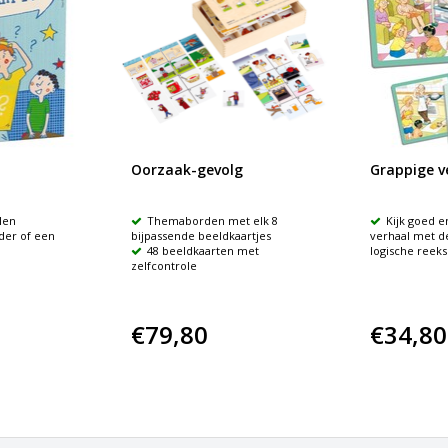
Oorzaak-gevolg
Grappige v
llen
Themaborden met elk 8
Kijk goed e
nder of een
bijpassende beeldkaartjes
verhaal met d
48 beeldkaarten met
logische reek
zelfcontrole
€79,80
€34,80