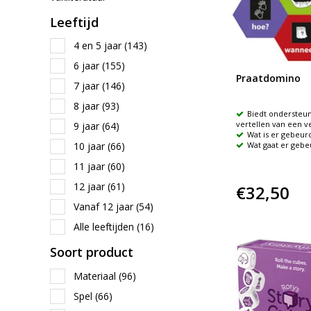
Leeftijd
4 en 5 jaar
(143)
6 jaar
(155)
Praatdomino
7 jaar
(146)
8 jaar
(93)
Biedt ondersteun
vertellen van een v
9 jaar
(64)
Wat is er gebeur
10 jaar
(66)
Wat gaat er gebe
11 jaar
(60)
12 jaar
(61)
€32,50
Vanaf 12 jaar
(54)
Alle leeftijden
(16)
Soort product
Materiaal
(96)
Spel
(66)