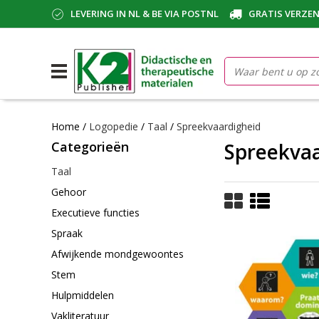
LEVERING IN NL & BE VIA POSTNL
GRATIS VERZEN
Home
/
Logopedie
/
Taal
/
Spreekvaardigheid
Categorieën
Spreekvaa
Taal
Gehoor
Executieve functies
Spraak
Afwijkende mondgewoontes
Stem
Hulpmiddelen
Vakliteratuur