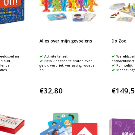
Alles over mijn gevoelens
Do Zoo
beeldspel en
Activiteitenset
Wereldspel
en oud
Help kinderen te praten over
opdrachtkaart
llende
geluk, verdriet, verrassing, woede
Ruimtelijk i
ties
en...
Mondelinge
€32,80
€149,5