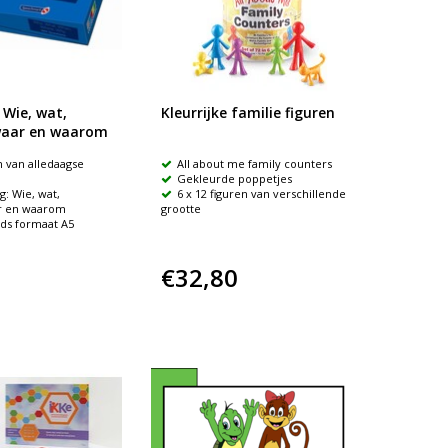
 Wie, wat,
Kleurrijke familie figuren
waar en waarom
 van alledaagse
All about me family counters
Gekleurde poppetjes
g: Wie, wat,
6 x 12 figuren van verschillende
r en waarom
grootte
rds formaat A5
€32,80