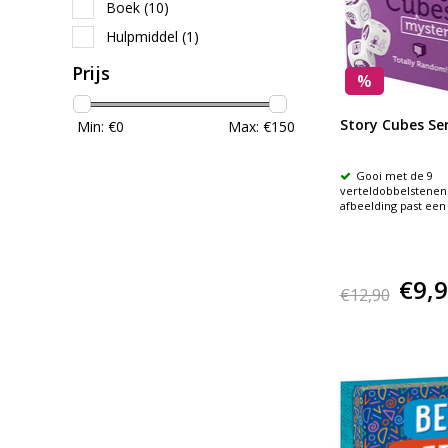
Boek
(10)
Hulpmiddel
(1)
Prijs
%
Story Cubes Ser
Min: €
0
Max: €
150
Gooi met de 9
verteldobbelstenen 
afbeelding past een
€9,
€12,90