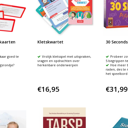
kaarten
Kletskwartet
30 Seconds
kaar goed te
Vrolijk kletsspel met uitspraken,
Probeer zo
vragen en opdrachten over
5 begrippen t
gsrondje?
herkenbare onderwerpen
Hoe meer b
raden, des te 
het speelbord
€16,95
€31,99