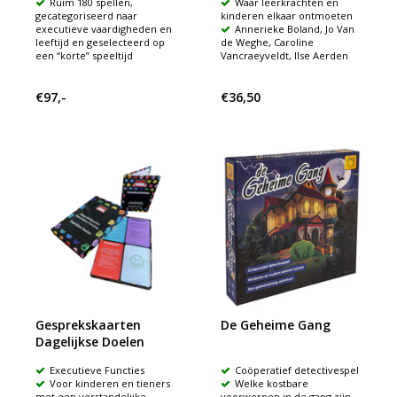
Ruim 180 spellen,
Waar leerkrachten en
gecategoriseerd naar
kinderen elkaar ontmoeten
executieve vaardigheden en
Annerieke Boland, Jo Van
leeftijd en geselecteerd op
de Weghe, Caroline
een “korte” speeltijd
Vancraeyveldt, Ilse Aerden
€97,-
€36,50
Gesprekskaarten
De Geheime Gang
Dagelijkse Doelen
Executieve Functies
Coöperatief detectivespel
Voor kinderen en tieners
Welke kostbare
met een verstandelijke
voorwerpen in de gang zijn