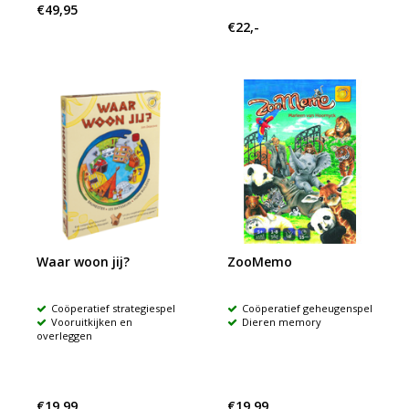
€49,95
€22,-
Waar woon jij?
ZooMemo
Coöperatief strategiespel
Coöperatief geheugenspel
Vooruitkijken en
Dieren memory
overleggen
€19,99
€19,99