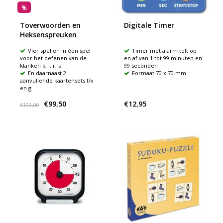
%
Toverwoorden en
Digitale Timer
Heksenspreuken
Vier spellen in één spel
Timer met alarm telt op
voor het oefenen van de
en af van 1 tot 99 minuten en
klanken k, l, r, s
99 seconden
En daarnaast 2
Formaat 70 x 70 mm
aanvullende kaartensets f/v
en g
€99,50
€12,95
€109,00