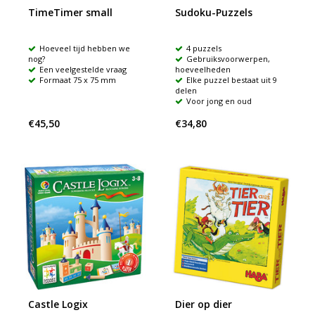
TimeTimer small
Sudoku-Puzzels
Hoeveel tijd hebben we
4 puzzels
nog?
Gebruiksvoorwerpen,
Een veelgestelde vraag
hoeveelheden
Formaat 75 x 75 mm
Elke puzzel bestaat uit 9
delen
Voor jong en oud
€45,50
€34,80
Castle Logix
Dier op dier