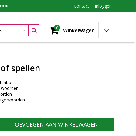
TUUR
Contact
Inloggen
0
Winkelwagen
of spellen
efenboek
e woorden
oorden
ige woorden
TOEVOEGEN AAN WINKELWAGEN