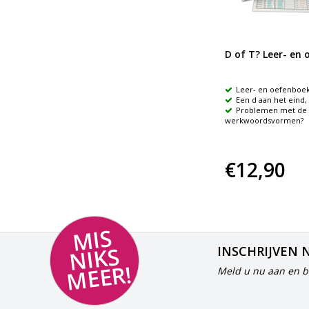
Woordsoorten
D of T? Leer- en
Leer- en oefenboek
Leer- en oefenboe
legd
Werkwoord
Een d aan het eind, 
je
Bijvoeglijk naamwoord
Problemen met de
een
Bijwoord
werkwoordsvormen?
€12,90
€12,90
MI
S
NI
K
M
E
E
S
INSCHRIJVEN 
R!
Meld u nu aan en bl