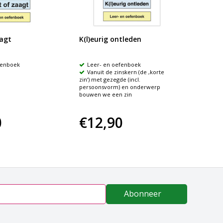
agt
K(l)eurig ontleden
Hond o
fenboek
Leer- en oefenboek
Aan d
Vanuit de zinskern (de ‚korte
verlengi
zin‘) met gezegde (incl.
wanneer j
persoonsvorm) en onderwerp
een t-kl
bouwen we een zin
woord h
0
€12,90
€12
Abonneer