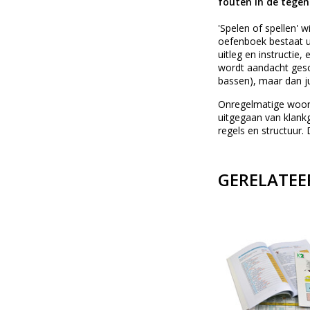
fouten in de tegenh
'Spelen of spellen' 
oefenboek bestaat u
uitleg en instructie
wordt aandacht gesch
bassen), maar dan ju
Onregelmatige woord
uitgegaan van klankg
regels en structuur.
GERELATEE