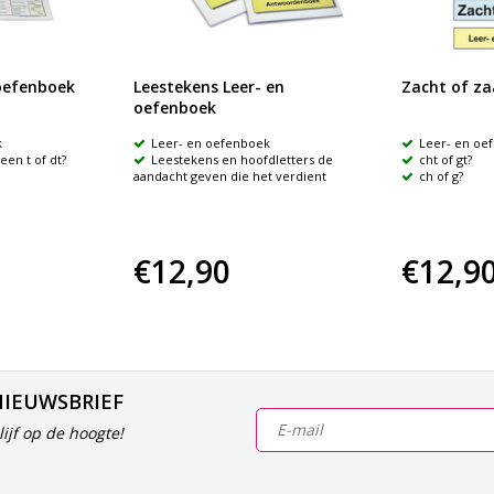
 oefenboek
Leestekens Leer- en
Zacht of za
oefenboek
k
Leer- en oefenboek
Leer- en oe
een t of dt?
Leestekens en hoofdletters de
cht of gt?
aandacht geven die het verdient
ch of g?
€12,90
€12,9
NIEUWSBRIEF
ijf op de hoogte!