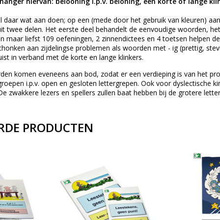
anger hiervan: belooning i.p.v. beloning, een korte of lange kli
wil daar wat aan doen; op een (mede door het gebruik van kleuren) aan
it twee delen. Het eerste deel behandelt de eenvoudige woorden, het
, en maar liefst 109 oefeningen, 2 zinnendictees en 4 toetsen helpen d
onken aan zijdelingse problemen als woorden met - ig (prettig, stevig
ist in verband met de korte en lange klinkers.
en komen eveneens aan bod, zodat er een verdieping is van het probl
roepen i.p.v. open en gesloten lettergrepen. Ook voor dyslectische kin
 De zwakkere lezers en spellers zullen baat hebben bij de grotere lette
RDE PRODUCTEN