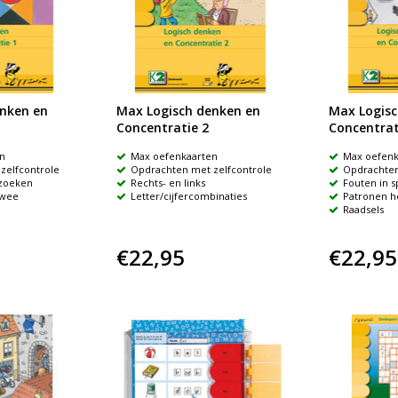
nken en
Max Logisch denken en
Max Logisc
Concentratie 2
Concentrat
n
Max oefenkaarten
Max oefenk
zelfcontrole
Opdrachten met zelfcontrole
Opdrachten
 zoeken
Rechts- en links
Fouten in 
twee
Letter/cijfercombinaties
Patronen 
Raadsels
€22,95
€22,95