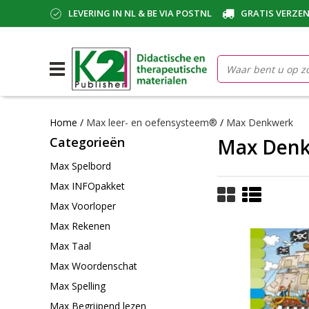
LEVERING IN NL & BE VIA POSTNL
GRATIS VERZEN
Home
/
Max leer- en oefensysteem®
/
Max Denkwerk
Categorieën
Max Den
Max Spelbord
Max INFOpakket
Max Voorloper
Max Rekenen
Max Taal
Max Woordenschat
Max Spelling
Max Begrijpend lezen