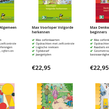
 Algemeen
Max Voorloper Volgorde
Max Denkw
herkennen
beginners
n
Max oefenkaarten
Max oefenk
zelfcontrole
Opdrachten met zelfcontrole
Opdrachten
efeningen
Logische reeksen
Raadsels e
 cijfers en
Tijdsbesef
Geometris
Jaargetijden
basisvaardigh
€22,95
€22,95