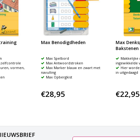
raining
Max Benodigdheden
Max Denks
Bakstenen
n
Max Spelbord
Makkelijke
zelfcontrole
Max Antwoordstroken
ingewikkelde 
euren, vormen,
Max Marker blauw en zwart met
Hier worde
navulling
in uitgedaagd
ten
Max Opbergkist
€28,95
€22,95
NIEUWSBRIEF