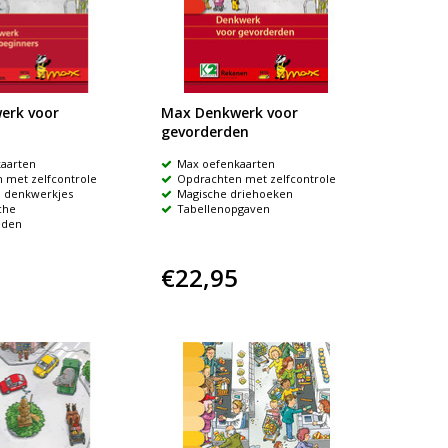
erk voor
Max Denkwerk voor
gevorderden
aarten
Max oefenkaarten
 met zelfcontrole
Opdrachten met zelfcontrole
n denkwerkjes
Magische driehoeken
che
Tabellenopgaven
eden
€22,95