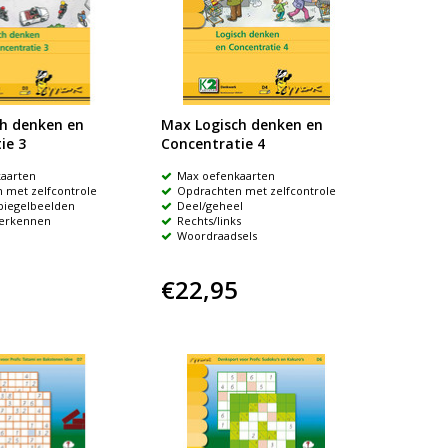
h denken en
Max Logisch denken en
ie 3
Concentratie 4
aarten
Max oefenkaarten
 met zelfcontrole
Opdrachten met zelfcontrole
spiegelbeelden
Deel/geheel
herkennen
Rechts/links
Woordraadsels
€22,95