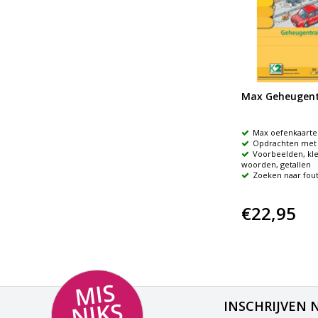
Max Geheugent
Max oefenkaarte
Opdrachten met 
Voorbeelden, kl
woorden, getallen
Zoeken naar fou
€22,95
MI
S
NI
K
M
E
E
S
INSCHRIJVEN 