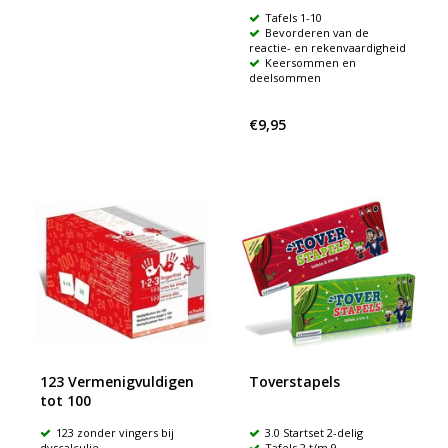
Tafels 1-10
Bevorderen van de
reactie- en rekenvaardigheid
Keersommen en
deelsommen
€9,95
123 Vermenigvuldigen
Toverstapels
tot 100
123 zonder vingers bij
3.0 Startset 2-delig
dyscalculie
Tafels 2 t/m 9