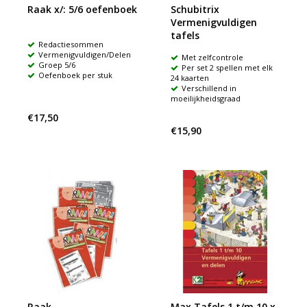
Raak x/: 5/6 oefenboek
Schubitrix
Vermenigvuldigen
tafels
Redactiesommen
Vermenigvuldigen/Delen
Met zelfcontrole
Groep 5/6
Per set 2 spellen met elk
Oefenboek per stuk
24 kaarten
Verschillend in
moeilijkheidsgraad
€17,50
€15,90
Raak
Max Tafels 1 t/m 10 x