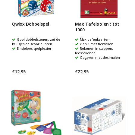
Qwixx Dobbelspel
Max Tafels x en : tot
1000
Gooi dobbelstenen, zet de
Max oefenkaarten
kruisjes en scoor punten
x en ÷ met tientallen
Eindeloos spelplezier
Rekenen in stappen,
leesrekenen
Opgaven met decimalen
€12,95
€22,95