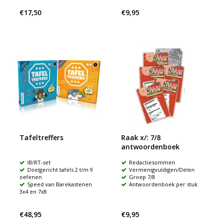
€17,50
€9,95
Tafeltreffers
Raak x/: 7/8
antwoordenboek
IB/RT-set
Redactiesommen
Doelgericht tafels 2 t/m 9
Vermenigvuldigen/Delen
oefenen
Groep 7/8
Speed van Barekastenen
Antwoordenboek per stuk
3x4 en 7x8
€48,95
€9,95