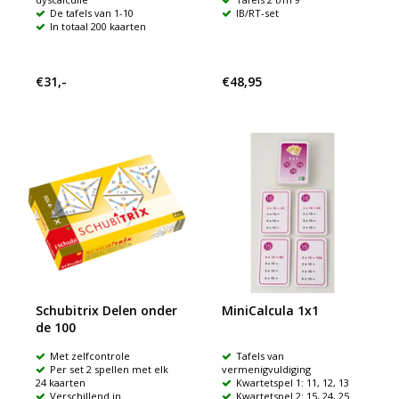
De tafels van 1-10
IB/RT-set
In totaal 200 kaarten
€31,-
€48,95
Schubitrix Delen onder
MiniCalcula 1x1
de 100
Met zelfcontrole
Tafels van
Per set 2 spellen met elk
vermenigvuldiging
24 kaarten
Kwartetspel 1: 11, 12, 13
Verschillend in
Kwartetspel 2: 15, 24, 25