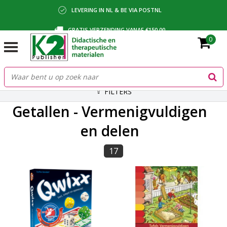
LEVERING IN NL & BE VIA POSTNL
GRATIS VERZENDING VANAF €150,00
0
BETALING VIA IDEAL, BANCONTACT OF FACTUUR
FILTERS
Getallen - Vermenigvuldigen
en delen
17