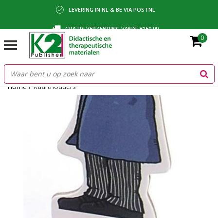
LEVERING IN NL & BE VIA POSTNL
GRATIS VERZENDING VANAF €150,00
0
BETALING VIA IDEAL, BANCONTACT OF FACTUUR
Home
/
Kaarthouders