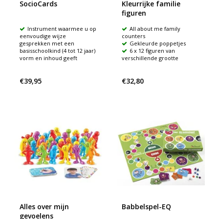
SocioCards
Kleurrijke familie
figuren
Instrument waarmee u op
All about me family
eenvoudige wijze
counters
gesprekken met een
Gekleurde poppetjes
basisschoolkind (4 tot 12 jaar)
6 x 12 figuren van
vorm en inhoud geeft
verschillende grootte
€39,95
€32,80
Alles over mijn
Babbelspel-EQ
gevoelens