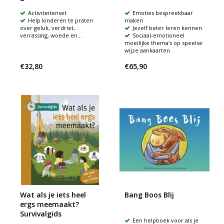
Activiteitenset
Emoties bespreekbaar
Help kinderen te praten
maken
over geluk, verdriet,
Jezelf beter leren kennen
verrassing, woede en...
Sociaal-emotioneel
moeilijke thema‘s op speelse
wijze aankaarten
€32,80
€65,90
Wat als je iets heel
Bang Boos Blij
ergs meemaakt?
Survivalgids
Een helpboek voor als je