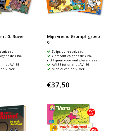
nt G. Ruwel
Mijn vriend Grompf groep
6
eesniveau
Strips op leesniveau
lgens de Cito-
Gemaakt volgens de Cito-
richtlijnen voor veilig leren lezen
en met AVI E5
AVI E5 tot en met AVI E6
 de Vijver
Michiel van de Vijver
€37,50