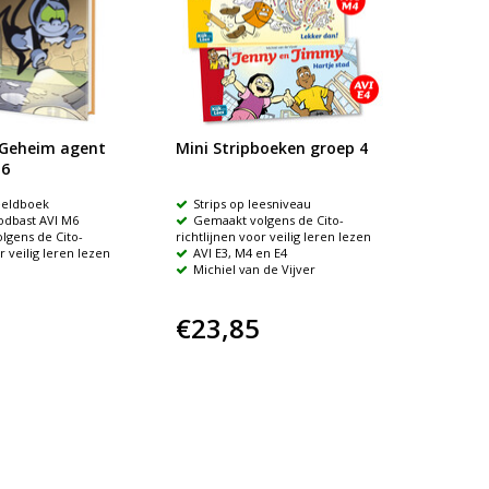
 Geheim agent
Mini Stripboeken groep 4
.6
eeldboek
Strips op leesniveau
odbast AVI M6
Gemaakt volgens de Cito-
lgens de Cito-
richtlijnen voor veilig leren lezen
r veilig leren lezen
AVI E3, M4 en E4
Michiel van de Vijver
€23,85