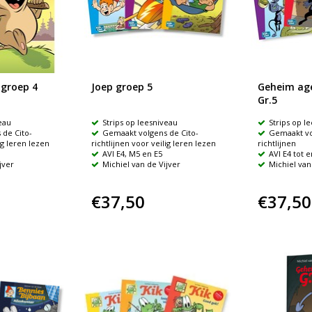
 groep 4
Joep groep 5
Geheim age
Gr.5
eau
Strips op leesniveau
Strips op l
de Cito-
Gemaakt volgens de Cito-
Gemaakt vo
ig leren lezen
richtlijnen voor veilig leren lezen
richtlijnen
AVI E4, M5 en E5
AVI E4 tot 
jver
Michiel van de Vijver
Michiel van
€37,50
€37,50