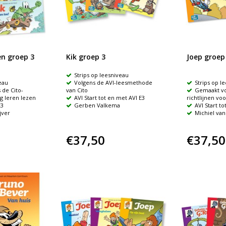
en groep 3
Kik groep 3
Joep groep
Strips op leesniveau
eau
Volgens de AVI-leesmethode
Strips op l
de Cito-
van Cito
Gemaakt vo
ig leren lezen
AVI Start tot en met AVI E3
richtlijnen voo
E3
Gerben Valkema
AVI Start t
jver
Michiel van
€37,50
€37,50