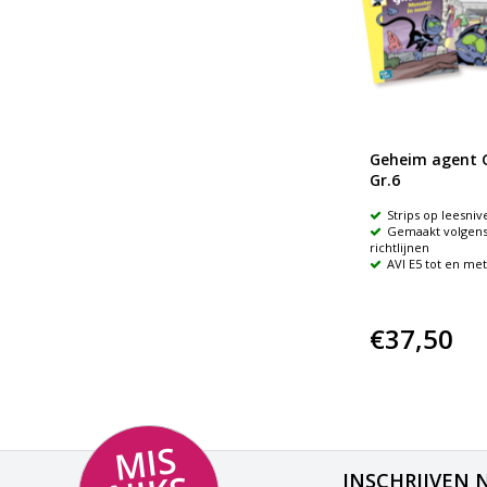
Geheim agent G
Gr.6
Strips op leesniv
Gemaakt volgens 
richtlijnen
AVI E5 tot en met
€37,50
MI
S
NI
K
M
E
E
INSCHRIJVEN 