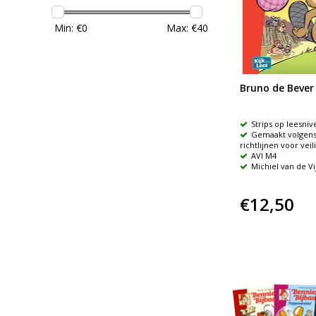
Min: €
0
Max: €
40
Bruno de Bever
Strips op leesniv
Gemaakt volgens 
richtlijnen voor veil
AVI M4
Michiel van de Vi
€12,50