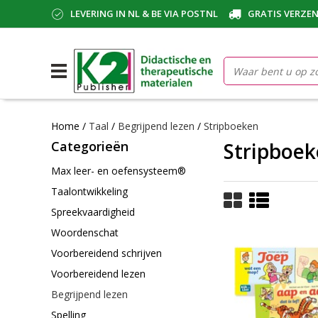
LEVERING IN NL & BE VIA POSTNL
GRATIS VERZEN
Home
/
Taal
/
Begrijpend lezen
/
Stripboeken
Categorieën
Stripboe
Max leer- en oefensysteem®
Taalontwikkeling
Spreekvaardigheid
Woordenschat
Voorbereidend schrijven
Voorbereidend lezen
Begrijpend lezen
Spelling