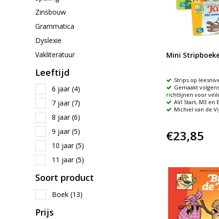
Zinsbouw
Grammatica
Dyslexie
Vakliteratuur
Mini Stripboek
Leeftijd
Strips op leesniv
Gemaakt volgens 
6 jaar
(4)
richtlijnen voor veil
7 jaar
(7)
AVI Start, M3 en 
Michiel van de Vi
8 jaar
(6)
9 jaar
(5)
€23,85
10 jaar
(5)
11 jaar
(5)
Soort product
Boek
(13)
Prijs