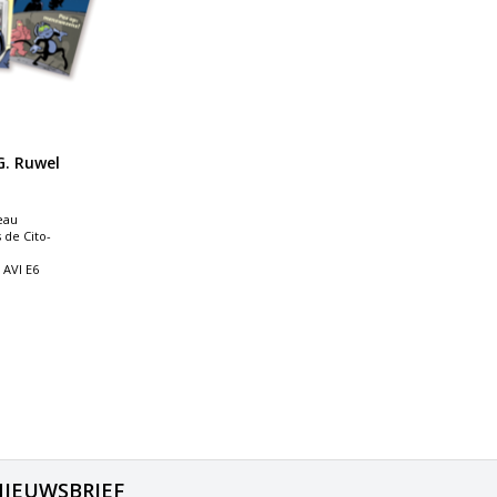
. Ruwel
eau
de Cito-
 AVI E6
NIEUWSBRIEF