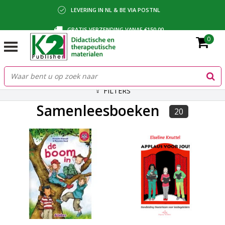
LEVERING IN NL & BE VIA POSTNL
GRATIS VERZENDING VANAF €150,00
0
BETALING VIA IDEAL, BANCONTACT OF FACTUUR
FILTERS
Samenleesboeken
20