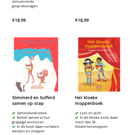
stimulerende
gespreksvragen
€18,99
€18,99
Slimmerd en Sufferd
Het kloeke
samen op stap
moppenboek
Samenleesboeken
Lees en lach!
Beleef samen al hun
In dit kloeke boek staan
grappige avonturen
meer dan 50
In dit boek staan verhalen,
theaterleesmoppen
weetjes en moppen