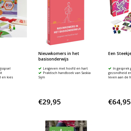
Nieuwkomers in het
Een Steekj
basisonderwijs
gsspsel
Lesgeven met hoofd en hart
In gesprek 
it
Praktisch handboek van Saskia
gezondheid en
l en kies
Sijm
leven aan de 
€29,95
€64,95