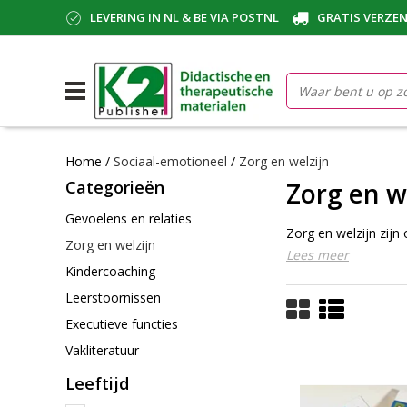
LEVERING IN NL & BE VIA POSTNL
GRATIS VERZEN
Home
/
Sociaal-emotioneel
/
Zorg en welzijn
Categorieën
Zorg en w
Gevoelens en relaties
Zorg en welzijn zij
Zorg en welzijn
Lees meer
Kindercoaching
Leerstoornissen
Executieve functies
Vakliteratuur
Leeftijd