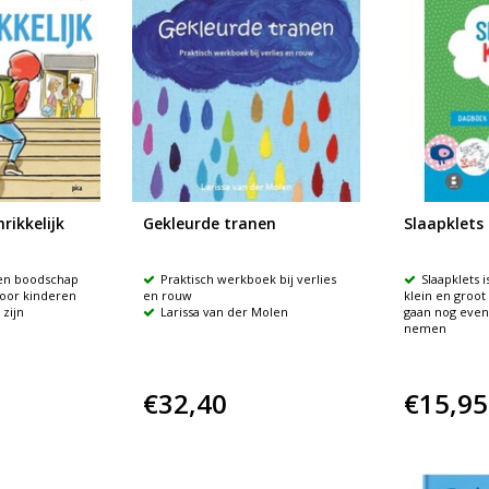
hrikkelijk
Gekleurde tranen
Slaapklets 
en boodschap
Praktisch werkboek bij verlies
Slaapklets 
voor kinderen
en rouw
klein en groot
zijn
Larissa van der Molen
gaan nog even
nemen
€32,40
€15,95