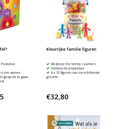
fel?
Kleurrijke familie figuren
 Positieve
All about me family counters
Gekleurde poppetjes
14+) om samen
6 x 12 figuren van verschillende
in gesprek te gaan
grootte
eid
5
€32,80