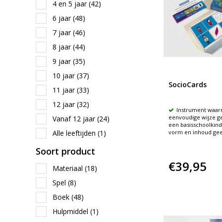
4 en 5 jaar
(42)
6 jaar
(48)
7 jaar
(46)
8 jaar
(44)
9 jaar
(35)
10 jaar
(37)
SocioCards
11 jaar
(33)
12 jaar
(32)
Instrument waar
eenvoudige wijze g
Vanaf 12 jaar
(24)
een basisschoolkind (
Alle leeftijden
(1)
vorm en inhoud gee
Soort product
€39,95
Materiaal
(18)
Spel
(8)
Boek
(48)
Hulpmiddel
(1)