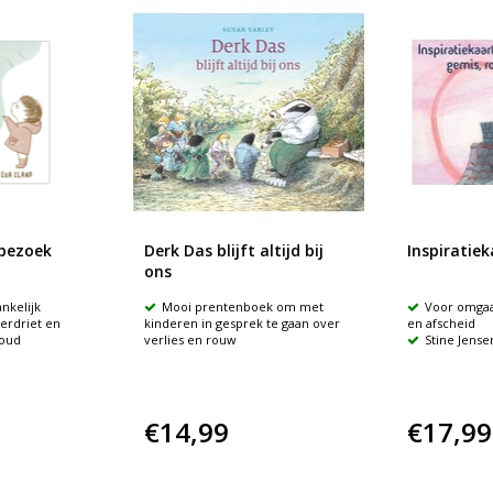
 bezoek
Derk Das blijft altijd bij
Inspiratie
ons
nkelijk
Mooi prentenboek om met
Voor omgaa
erdriet en
kinderen in gesprek te gaan over
en afscheid
 oud
verlies en rouw
Stine Jense
€14,99
€17,99