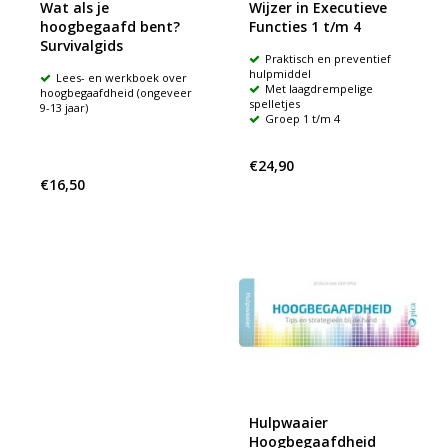
Wat als je
Wijzer in Executieve
hoogbegaafd bent?
Functies 1 t/m 4
Survivalgids
Praktisch en preventief
hulpmiddel
Lees- en werkboek over
Met laagdrempelige
hoogbegaafdheid (ongeveer
spelletjes
9-13 jaar)
Groep 1 t/m 4
€24,90
€16,50
Hulpwaaier
Hoogbegaafdheid