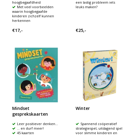
hoogbegaafdheid
een lastig probleem iets
Met veel voorbeelden
leuks maken?
waarin hoogbegaafde
kinderen zichzelf kunnen
herkennen
€17,-
€25,-
Mindset
Winter
gesprekskaarten
Leer positiever denken...
Spannend coöperatief
... en durf meer!
strategiespel, uitdagend spel
45 kaarten
voor slimme kinderen en