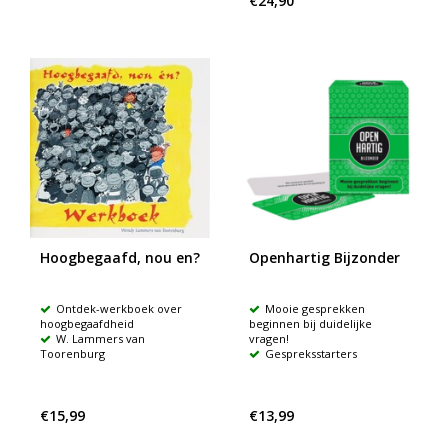
€24,90
Hoogbegaafd, nou en?
Openhartig Bijzonder
Ontdek-werkboek over
Mooie gesprekken
hoogbegaafdheid
beginnen bij duidelijke
W. Lammers van
vragen!
Toorenburg
Gespreksstarters
€15,99
€13,99