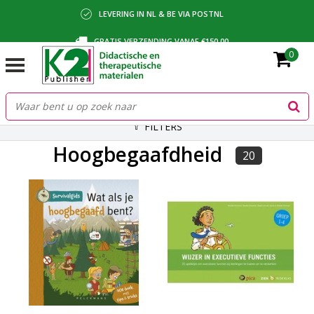
LEVERING IN NL & BE VIA POSTNL
GRATIS VERZENDING VANAF €150,00
0
BETALING VIA IDEAL, BANCONTACT OF FACTUUR
FILTERS
Hoogbegaafdheid
20