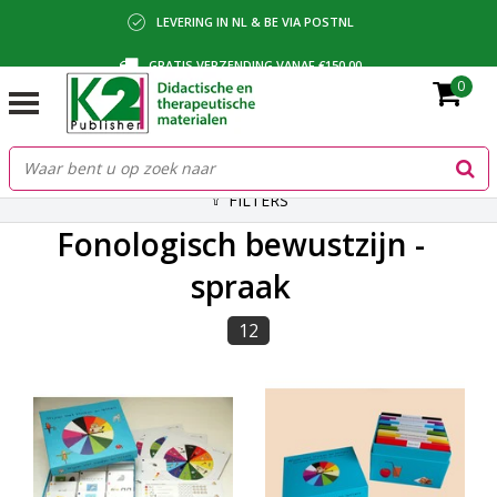
LEVERING IN NL & BE VIA POSTNL
GRATIS VERZENDING VANAF €150,00
0
BETALING VIA IDEAL, BANCONTACT OF FACTUUR
FILTERS
Fonologisch bewustzijn -
spraak
12