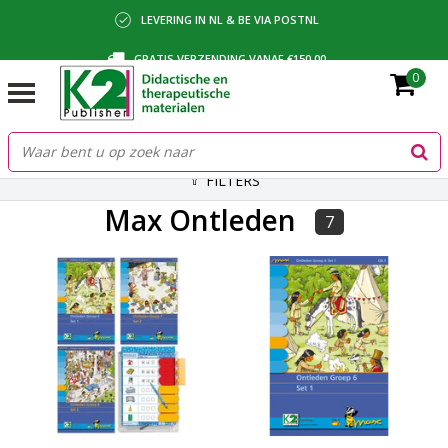
LEVERING IN NL & BE VIA POSTNL
GRATIS VERZENDING VANAF €150,00
0
BETALING VIA IDEAL, BANCONTACT OF FACTUUR
FILTERS
Max Ontleden
7