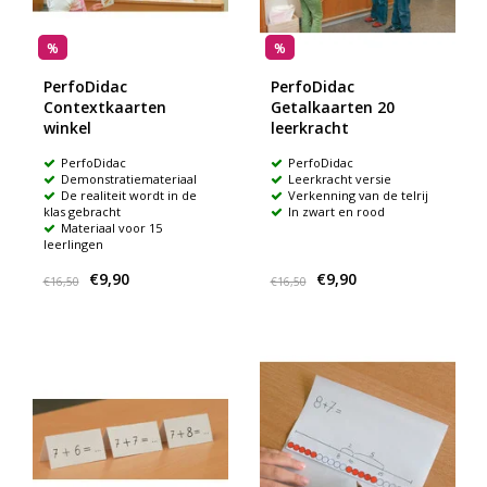
%
%
PerfoDidac
PerfoDidac
Contextkaarten
Getalkaarten 20
winkel
leerkracht
PerfoDidac
PerfoDidac
Demonstratiemateriaal
Leerkracht versie
De realiteit wordt in de
Verkenning van de telrij
klas gebracht
In zwart en rood
Materiaal voor 15
leerlingen
€9,90
€9,90
€16,50
€16,50