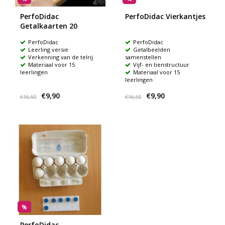
PerfoDidac
PerfoDidac Vierkantjes
Getalkaarten 20
PerfoDidac
PerfoDidac
Leerling versie
Getalbeelden
Verkenning van de telrij
samenstellen
Materiaal voor 15
Vijf- en tienstructuur
leerlingen
Materiaal voor 15
leerlingen
€9,90
€9,90
€16,50
€16,50
%
PerfoDidac