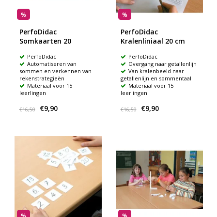
%
%
PerfoDidac
PerfoDidac
Somkaarten 20
Kralenliniaal 20 cm
PerfoDidac
PerfoDidac
Automatiseren van
Overgang naar getallenlijn
sommen en verkennen van
Van kralenbeeld naar
rekenstrategieën
getallenlijn en sommentaal
Materiaal voor 15
Materiaal voor 15
leerlingen
leerlingen
€9,90
€9,90
€16,50
€16,50
%
%