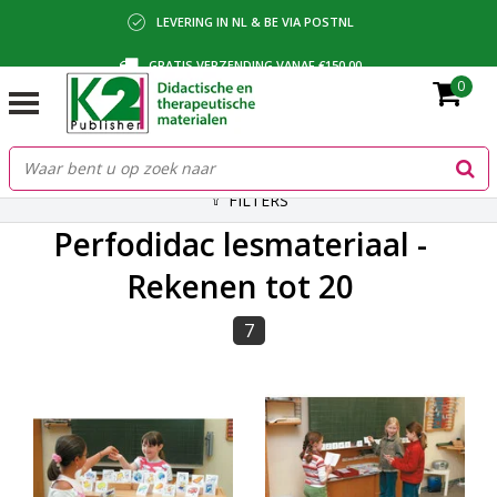
LEVERING IN NL & BE VIA POSTNL
GRATIS VERZENDING VANAF €150,00
0
BETALING VIA IDEAL, BANCONTACT OF FACTUUR
FILTERS
Perfodidac lesmateriaal -
Rekenen tot 20
7