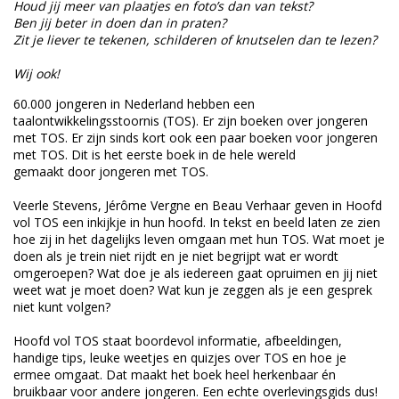
Houd jij meer van plaatjes en foto’s dan van tekst?
Ben jij beter in doen dan in praten?
Zit je liever te tekenen, schilderen of knutselen dan te lezen?
Wij ook!
60.000 jongeren in Nederland hebben een
taalontwikkelingsstoornis (TOS). Er zijn boeken
over
jongeren
met TOS. Er zijn sinds kort ook een paar boeken
voor
jongeren
met TOS. Dit is het eerste boek in de hele wereld
gemaakt
door
jongeren met TOS.
Veerle Stevens, Jérôme Vergne en Beau Verhaar geven in Hoofd
vol TOS een inkijkje in hun hoofd. In tekst en beeld laten ze zien
hoe zij in het dagelijks leven omgaan met hun TOS. Wat moet je
doen als je trein niet rijdt en je niet begrijpt wat er wordt
omgeroepen? Wat doe je als iedereen gaat opruimen en jij niet
weet wat je moet doen? Wat kun je zeggen als je een gesprek
niet kunt volgen?
Hoofd vol TOS
staat boordevol informatie, afbeeldingen,
handige tips, leuke weetjes en quizjes over TOS en hoe je
ermee omgaat. Dat maakt het boek heel herkenbaar én
bruikbaar voor andere jongeren. Een echte overlevingsgids dus!