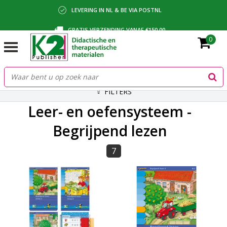
LEVERING IN NL & BE VIA POSTNL
GRATIS VERZENDING VANAF €150,00
0
BETALING VIA IDEAL, BANCONTACT OF FACTUUR
FILTERS
Leer- en oefensysteem -
Begrijpend lezen
7