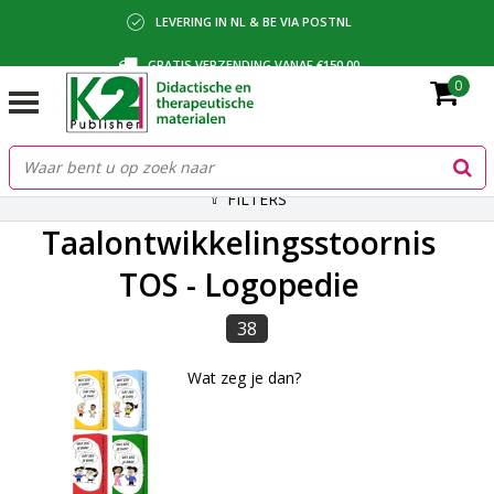
LEVERING IN NL & BE VIA POSTNL
GRATIS VERZENDING VANAF €150,00
0
BETALING VIA IDEAL, BANCONTACT OF FACTUUR
FILTERS
Taalontwikkelingsstoornis
TOS - Logopedie
38
Wat zeg je dan?