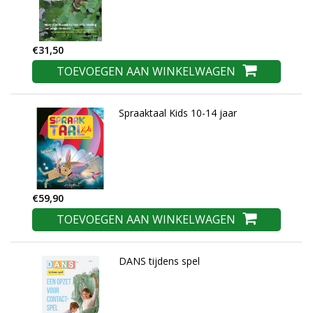
€31,50
TOEVOEGEN AAN WINKELWAGEN
Spraaktaal Kids 10-14 jaar
€59,90
TOEVOEGEN AAN WINKELWAGEN
DANS tijdens spel