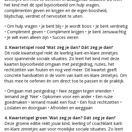
het kind met dit spel bijvoorbeeld om hulp vragen,
complimenten geven en krijgen en de eigen boosheid,
blijdschap, verdriet of nervositeit te uiten.
• Om hulp vragen • Je bent blij • Je wordt boos • Je bent verdrietig
• Compliment geven • Compliment krijgen • Je bent zenuwachtig
• Je wilt even alleen zijn • Succes vieren
3.
Kwartetspel rood ‘Wat zeg je dan? Dát zeg je dan!’
Dit rode kwartetspel reikt de leerling kant-en-klare zinnetjes
voor spannende sociale situaties. Zo leert het kind met deze
kaarten bijvoorbeeld omgaan met pestgedrag, ruzies, het
rechtzetten van fouten en nog veel meer. Dit kwartet geeft
concrete handvatten in de vorm van kant-en-klare zinnetjes. Om
thuis mee te oefenen én om direct toe te passen in de praktijk.
• Omgaan met pestgedrag • Nee zeggen tegen vrienden •
Iemand zegt ‘Nee’ • Opkomen voor een ander • Een ruzie
goedmaken • Iemand maakt een fout • Een fout rechtzetten •
Loslaten en doorgaan • Afronden en weggaan
4. Kwartetspel groen ‘Wat zeg je dan? Dát zeg je dan!’
Deze groene editie reikt jouw kind, leerling of coachklant kant-
en-klare zinnetjes aan voor moeilijke sociale situaties. Zo leert