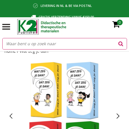
LEVERING IN NL & BE VIA POSTNL
GRATIS VERZENDING VANAF €150,00
0
BETALING VIA IDEAL, BANCONTACT OF FACTUUR
Home
/
Wat zeg je dan?