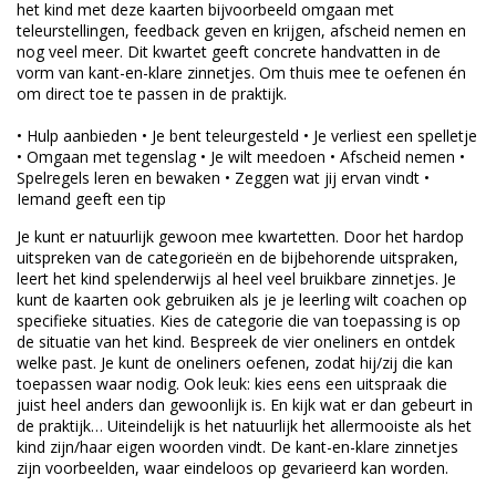
het kind met deze kaarten bijvoorbeeld omgaan met
teleurstellingen, feedback geven en krijgen, afscheid nemen en
nog veel meer. Dit kwartet geeft concrete handvatten in de
vorm van kant-en-klare zinnetjes. Om thuis mee te oefenen én
om direct toe te passen in de praktijk.
• Hulp aanbieden • Je bent teleurgesteld • Je verliest een spelletje
• Omgaan met tegenslag • Je wilt meedoen • Afscheid nemen •
Spelregels leren en bewaken • Zeggen wat jij ervan vindt •
Iemand geeft een tip
Je kunt er natuurlijk gewoon mee kwartetten. Door het hardop
uitspreken van de categorieën en de bijbehorende uitspraken,
leert het kind spelenderwijs al heel veel bruikbare zinnetjes. Je
kunt de kaarten ook gebruiken als je je leerling wilt coachen op
specifieke situaties. Kies de categorie die van toepassing is op
de situatie van het kind. Bespreek de vier oneliners en ontdek
welke past. Je kunt de oneliners oefenen, zodat hij/zij die kan
toepassen waar nodig. Ook leuk: kies eens een uitspraak die
juist heel anders dan gewoonlijk is. En kijk wat er dan gebeurt in
de praktijk… Uiteindelijk is het natuurlijk het allermooiste als het
kind zijn/haar eigen woorden vindt. De kant-en-klare zinnetjes
zijn voorbeelden, waar eindeloos op gevarieerd kan worden.