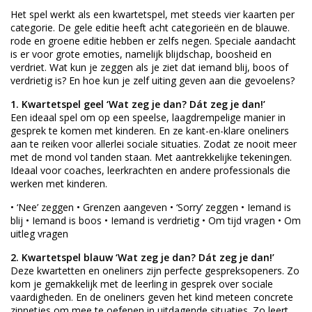
Het spel werkt als een kwartetspel, met steeds vier kaarten per
categorie. De gele editie heeft acht categorieën en de blauwe.
rode en groene editie hebben er zelfs negen. Speciale aandacht
is er voor grote emoties, namelijk blijdschap, boosheid en
verdriet. Wat kun je zeggen als je ziet dat iemand blij, boos of
verdrietig is? En hoe kun je zelf uiting geven aan die gevoelens?
1.
Kwartetspel geel ‘Wat zeg je dan? Dát zeg je dan!’
Een ideaal spel om op een speelse, laagdrempelige manier in
gesprek te komen met kinderen. En ze kant-en-klare oneliners
aan te reiken voor allerlei sociale situaties. Zodat ze nooit meer
met de mond vol tanden staan. Met aantrekkelijke tekeningen.
Ideaal voor coaches, leerkrachten en andere professionals die
werken met kinderen.
• ‘Nee’ zeggen • Grenzen aangeven • ‘Sorry’ zeggen • Iemand is
blij • Iemand is boos • Iemand is verdrietig • Om tijd vragen • Om
uitleg vragen
2.
Kwartetspel blauw ‘Wat zeg je dan? Dát zeg je dan!’
Deze kwartetten en oneliners zijn perfecte gespreksopeners. Zo
kom je gemakkelijk met de leerling in gesprek over sociale
vaardigheden. En de oneliners geven het kind meteen concrete
zinnetjes om mee te oefenen in uitdagende situaties. Zo leert