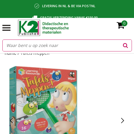
LEVERING IN NL & BE VIA POSTNL
GRATIS VERZENDING VANAF €150,00
0
BETALING VIA IDEAL, BANCONTACT OF FACTUUR
Home
/
Tafels meppen