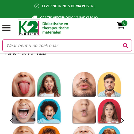
LEVERING IN NL & BE VIA POSTNL
GRATIS VERZENDING VANAF €150,00
0
BETALING VIA IDEAL, BANCONTACT OF FACTUUR
Home
/
Memo Praxis