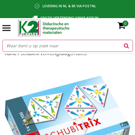
LEVERING IN NL & BE VIA POSTNL
GRATIS VERZENDING VANAF €150,00
0
BETALING VIA IDEAL, BANCONTACT OF FACTUUR
Home
/
Schubitrix Vermenigvuldigen tafels