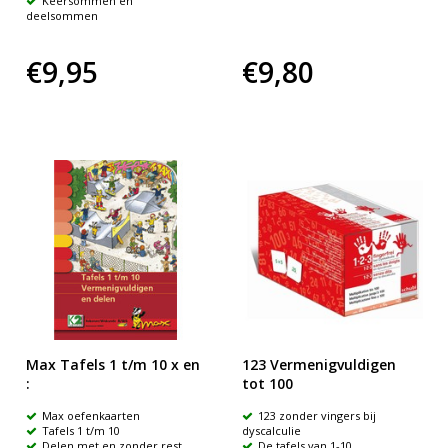
Keersommen en
deelsommen
€9,95
€9,80
Max Tafels 1 t/m 10 x en
123 Vermenigvuldigen
:
tot 100
Max oefenkaarten
123 zonder vingers bij
Tafels 1 t/m 10
dyscalculie
Delen met en zonder rest
De tafels van 1-10