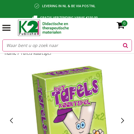
LEVERING IN NL & BE VIA POSTNL
GRATIS VERZENDING VANAF €150,00
0
BETALING VIA IDEAL, BANCONTACT OF FACTUUR
Home
/
Tafels kaartspel