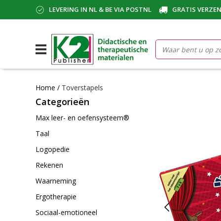
LEVERING IN NL & BE VIA POSTNL
GRATIS VERZEN
Home
/
Toverstapels
Categorieën
Max leer- en oefensysteem®
Taal
Logopedie
Rekenen
Waarneming
Ergotherapie
Sociaal-emotioneel