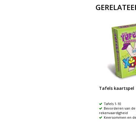
GERELATEE
tot
123 Plus, min, keer en delen
Tafels kaartspel
123 zonder vingers bij
Tafels 1-10
dyscalculie
Bevorderen van de 
Optellen, aftrekken,
rekenvaardigheid
vermenigvuldigen, delen
Keersommen en d
25 opdrachten per
rekenkundige bewerking