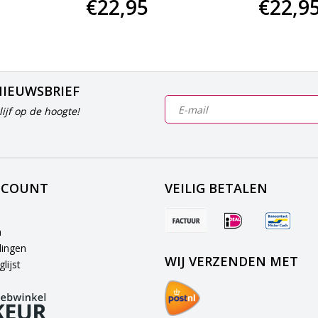
€22,95
€22,9
NIEUWSBRIEF
ijf op de hoogte!
CCOUNT
VEILIG BETALEN
n
lingen
WIJ VERZENDEN MET
lijst