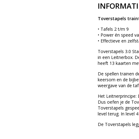
INFORMATI
Toverstapels traint
• Tafels 2 t/m 9
• Power én speed v
• Effectieve en zelfs
Toverstapels 3.0 Sta
in een Leitnerbox. De
heeft 13 kaarten met
De spellen trainen d
keersom en de bijbe
weergave van de tafe
Het Leitnerprincipe:
Dus oefen je de Tov
Toverstapels gespee
level terug. In level
De Toverstapels leg