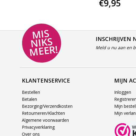
€31,-
€9,95
MI
S
NI
K
M
E
E
S
INSCHRIJVEN 
R!
Meld u nu aan en bl
KLANTENSERVICE
MIJN A
Bestellen
Inloggen
Betalen
Registrere
Bezorging/Verzendkosten
Mijn bestel
Retourneren/Klachten
Mijn verlang
Algemene voorwaarden
Privacyverklaring
Over ons