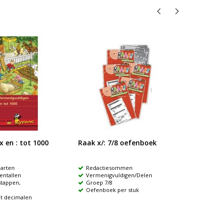
 en : tot 1000
Raak x/: 7/8 oefenboek
Rekens
arten
Redactiesommen
IB/RT
ientallen
Vermenigvuldigen/Delen
Uit d
stappen,
Groep 7/8
Mond
Oefenboek per stuk
Auto
t decimalen
rekenva