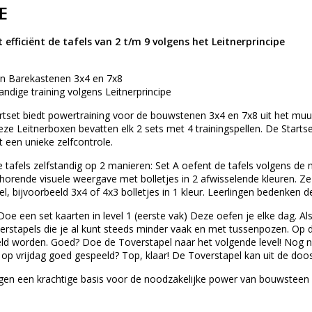
E
 efficiënt de tafels van 2 t/m 9 volgens het Leitnerprincipe
an Barekastenen 3x4 en 7x8
tandige training volgens Leitnerprincipe
rtset biedt powertraining voor de bouwstenen 3x4 en 7x8 uit het muur
ze Leitnerboxen bevatten elk 2 sets met 4 trainingspellen. De Startset 
 een unieke zelfcontrole.
e tafels zelfstandig op 2 manieren: Set A oefent de tafels volgens de
horende visuele weergave met bolletjes in 2 afwisselende kleuren. Ze
l, bijvoorbeeld 3x4 of 4x3 bolletjes in 1 kleur. Leerlingen bedenken 
 Doe een set kaarten in level 1 (eerste vak) Deze oefen je elke dag. A
erstapels die je al kunt steeds minder vaak en met tussenpozen. Op d
ld worden. Goed? Doe de Toverstapel naar het volgende level! Nog 
 4 op vrijdag goed gespeeld? Top, klaar! De Toverstapel kan uit de doos
gen een krachtige basis voor de noodzakelijke power van bouwsteen 