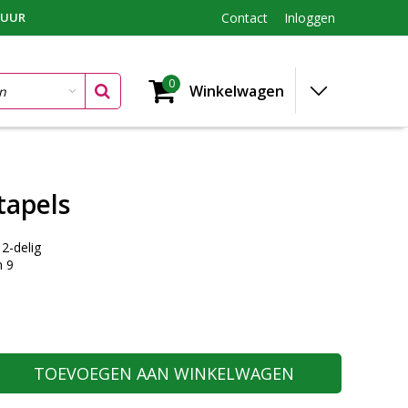
TUUR
Contact
Inloggen
0
Winkelwagen
tapels
 2-delig
m 9
TOEVOEGEN AAN WINKELWAGEN