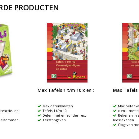
RDE PRODUCTEN
Max Tafels 1 t/m 10 x en :
Max Tafels x
Max oefenkaarten
Max oefenka
reactie- en
Tafels 1 t/m 10
x en ÷ met t
Delen met en zonder rest
Rekenen in 
eelsommen
Tekstopgaven
leesrekenen
Opgaven me