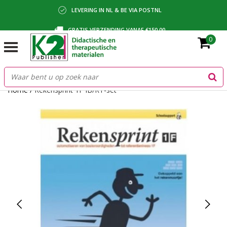
LEVERING IN NL & BE VIA POSTNL
GRATIS VERZENDING VANAF €150,00
0
BETALING VIA IDEAL, BANCONTACT OF FACTUUR
Home
/
Rekensprint 1F IB/RT-set