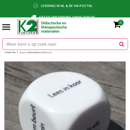
LEVERING IN NL & BE VIA POSTNL
GRATIS VERZENDING VANAF €150,00
0
BETALING VIA IDEAL, BANCONTACT OF FACTUUR
Home
/
Leesdobbelsteen