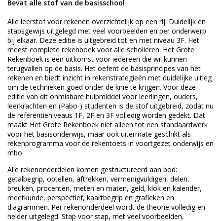
Bevat alle stof van de basisschool
Alle leerstof voor rekenen overzichtelijk op een rij. Duidelijk en
stapsgewijs uitgelegd met veel voorbeelden en per onderwerp
bij elkaar. Deze editie is uitgebreid tot en met niveau 3F. Het
meest complete rekenboek voor alle scholieren. Het Grote
Rekenboek is een uitkomst voor iedereen die wil kunnen
terugvallen op de basis. Het oefent de basisprincipes van het
rekenen en biedt inzicht in rekenstrategieën met duidelijke uitleg
om de technieken goed onder de knie te krijgen. Voor deze
editie van dit onmisbare hulpmiddel voor leerlingen, ouders,
leerkrachten en (Pabo-) studenten is de stof uitgebreid, zodat nu
de referentieniveaus 1F, 2F en 3F volledig worden gedekt. Dat
maakt Het Grote Rekenboek niet alleen tot een standaardwerk
voor het basisonderwijs, maar ook uitermate geschikt als
rekenprogramma voor de rekentoets in voortgezet onderwijs en
mbo.
Alle rekenonderdelen komen gestructureerd aan bod:
getalbegrip, optellen, aftrekken, vermenigvuldigen, delen,
breuken, procenten, meten en maten, geld, klok en kalender,
meetkunde, perspectief, kaartbegrip en grafieken en
diagrammen. Per rekenonderdeel wordt de theorie volledig en
helder uitgelegd. Stap voor stap, met veel voorbeelden.