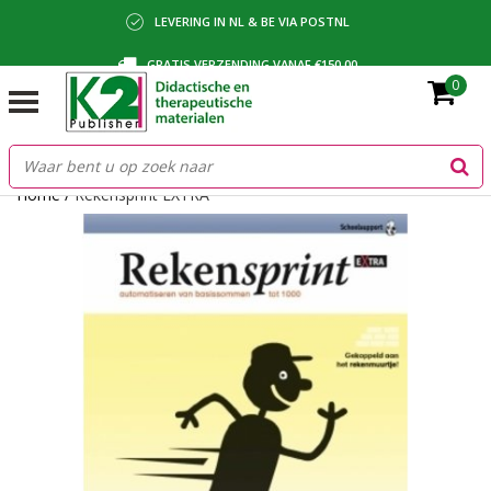
LEVERING IN NL & BE VIA POSTNL
GRATIS VERZENDING VANAF €150,00
0
BETALING VIA IDEAL, BANCONTACT OF FACTUUR
Home
/
Rekensprint EXTRA