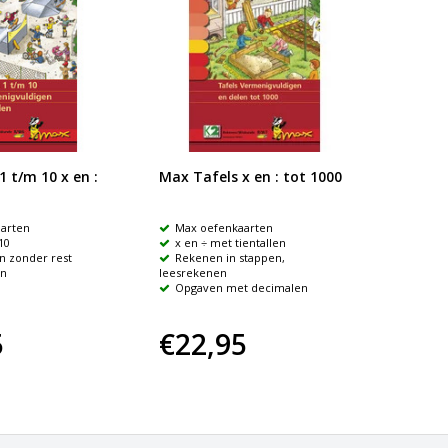
 t/m 10 x en :
Max Tafels x en : tot 1000
Raak x
antwo
arten
Max oefenkaarten
Reda
10
x en ÷ met tientallen
Verm
n zonder rest
Rekenen in stappen,
Groep
en
leesrekenen
Antw
Opgaven met decimalen
5
€22,95
€9,