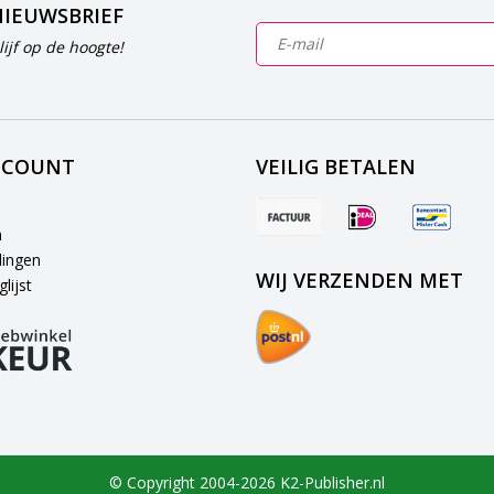
NIEUWSBRIEF
ijf op de hoogte!
CCOUNT
VEILIG BETALEN
n
lingen
WIJ VERZENDEN MET
lijst
© Copyright 2004-2026 K2-Publisher.nl