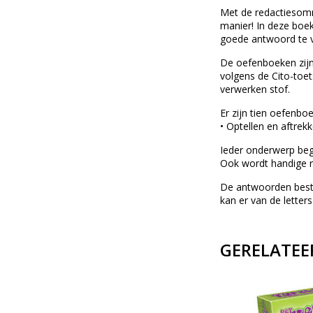
Met de redactiesomm
manier! In deze boek
goede antwoord te v
De oefenboeken zijn
volgens de Cito-toet
verwerken stof.
Er zijn tien oefenboe
• Optellen en aftre
Ieder onderwerp beg
Ook wordt handige re
De antwoorden bestaa
kan er van de lette
GERELATEE