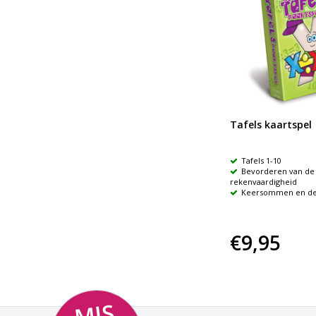
123 Vermenigvuldigen tot
Tafels kaartspel
ls
100
123 zonder vingers bij
Tafels 1-10
4
dyscalculie
Bevorderen van de 
De tafels van 1-10
rekenvaardigheid
In totaal 200 kaarten
Keersommen en d
€31,-
€9,95
MI
S
NI
K
M
E
E