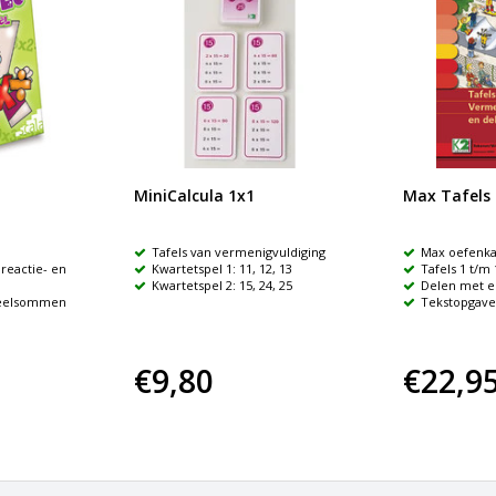
MiniCalcula 1x1
Max Tafels 1
Tafels van vermenigvuldiging
Max oefenka
reactie- en
Kwartetspel 1: 11, 12, 13
Tafels 1 t/m 
Kwartetspel 2: 15, 24, 25
Delen met e
eelsommen
Tekstopgav
€9,80
€22,9