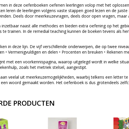
en in deze oefenboeken oefenen leerlingen volop met het oplossen v
en leren de leerlingen volgens vaste stappen goed lezen en de juist
inden. Deels door meerkeuzevragen, deels door open vragen, maar alt
 inzetbaar naast alle methodes en bieden extra oefening op het gebi
s te trainen. In de remedial teaching kunnen de boeken tevens als herh
ken in deze lijn. De vijf verschillende onderwerpen, die op twee niveau
kken • Vermenigvuldigen en delen • Procenten en breuken • Rekenen
int met een voorkennispagina, waarop uitgelegd wordt in welke situ
kenhulp, zoals het metriek stelsel, aangestipt.
n veelal uit meerkeuzemogelijkheden, waarbij telkens een letter te v
rs een woord gemaakt worden. Het oefenboek is dus grotendeels zelfc
RDE PRODUCTEN