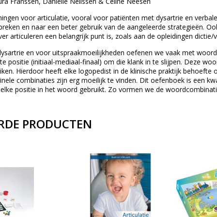
ra Franssen, Daniëlle Nelissen & Céline Neesen
ingen voor articulatie, vooral voor patiënten met dysartrie en verba
preken en naar een beter gebruik van de aangeleerde strategieën. O
ver articuleren een belangrijk punt is, zoals aan de opleidingen dictie
 dysartrie en voor uitspraakmoeilijkheden oefenen we vaak met woo
e positie (initiaal-mediaal-finaal) om die klank in te slijpen. Deze 
iken. Hierdoor heeft elke logopedist in de klinische praktijk behoe
ginele combinaties zijn erg moeilijk te vinden. Dit oefenboek is een k
n elke positie in het woord gebruikt. Zo vormen we de woordcombinati
RDE PRODUCTEN