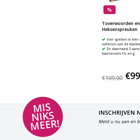
%
ers
s-dobbelstenen
Toverwoorden en
Heksenspreuken
9 dobbelstenen (18 mm) met
Vier spellen in één 
spelsuggesties
oefenen van de klanken 
Te gebruiken tijdens de
En daarnaast 2 aan
articulatietherapie van de /s/
kaartensets f/v en g
€22,-
€99
€109,00
MI
S
NI
K
M
E
E
S
INSCHRIJVEN 
R!
Meld u nu aan en bl