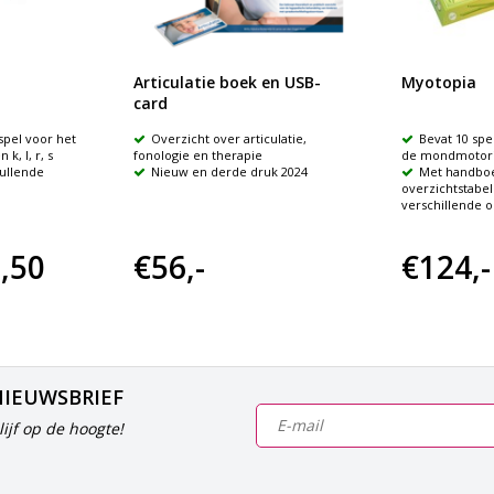
Articulatie boek en USB-
Myotopia
card
spel voor het
Overzicht over articulatie,
Bevat 10 sp
k, l, r, s
fonologie en therapie
de mondmotor
vullende
Nieuw en derde druk 2024
Met handbo
overzichtstabel
verschillende 
,50
€56,-
€124,-
NIEUWSBRIEF
ijf op de hoogte!