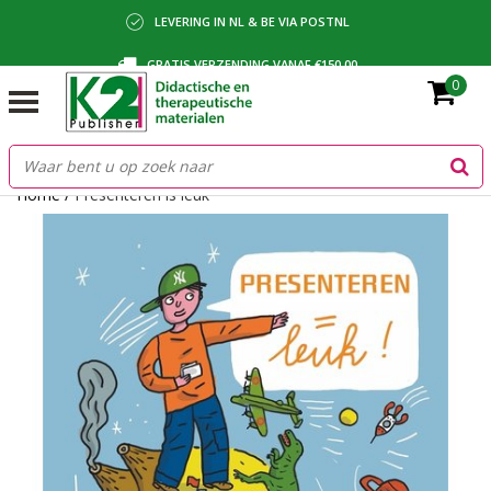
LEVERING IN NL & BE VIA POSTNL
GRATIS VERZENDING VANAF €150,00
0
BETALING VIA IDEAL, BANCONTACT OF FACTUUR
Home
/
Presenteren is leuk