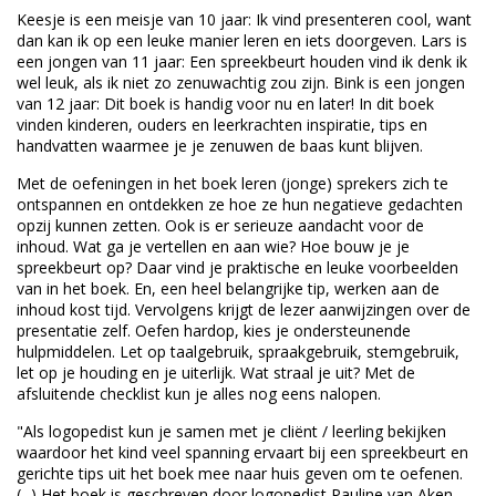
Keesje is een meisje van 10 jaar: Ik vind presenteren cool, want
dan kan ik op een leuke manier leren en iets doorgeven. Lars is
een jongen van 11 jaar: Een spreekbeurt houden vind ik denk ik
wel leuk, als ik niet zo zenuwachtig zou zijn. Bink is een jongen
van 12 jaar: Dit boek is handig voor nu en later! In dit boek
vinden kinderen, ouders en leerkrachten inspiratie, tips en
handvatten waarmee je je zenuwen de baas kunt blijven.
Met de oefeningen in het boek leren (jonge) sprekers zich te
ontspannen en ontdekken ze hoe ze hun negatieve gedachten
opzij kunnen zetten. Ook is er serieuze aandacht voor de
inhoud. Wat ga je vertellen en aan wie? Hoe bouw je je
spreekbeurt op? Daar vind je praktische en leuke voorbeelden
van in het boek. En, een heel belangrijke tip, werken aan de
inhoud kost tijd. Vervolgens krijgt de lezer aanwijzingen over de
presentatie zelf. Oefen hardop, kies je ondersteunende
hulpmiddelen. Let op taalgebruik, spraakgebruik, stemgebruik,
let op je houding en je uiterlijk. Wat straal je uit? Met de
afsluitende checklist kun je alles nog eens nalopen.
"Als logopedist kun je samen met je cliënt / leerling bekijken
waardoor het kind veel spanning ervaart bij een spreekbeurt en
gerichte tips uit het boek mee naar huis geven om te oefenen.
(...) Het boek is geschreven door logopedist Pauline van Aken.