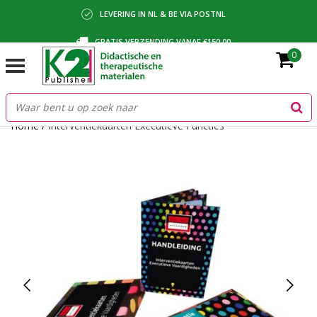
LEVERING IN NL & BE VIA POSTNL
GRATIS VERZENDING VANAF €150,00
0
BETALING VIA IDEAL, BANCONTACT OF FACTUUR
Home
/
Interventiekaarten Executieve Functies