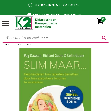
LEVERING IN NL & BE VIA POSTNL
GRATIS VERZENDING VANAF €150,00
0
BETALING VIA IDEAL, BANCONTACT OF FACTUUR
Home
/
Slim maar...