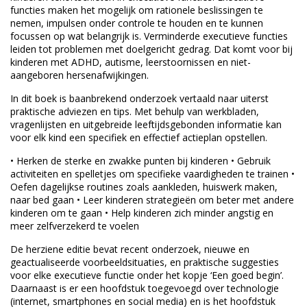
functies maken het mogelijk om rationele beslissingen te
nemen, impulsen onder controle te houden en te kunnen
focussen op wat belangrijk is. Verminderde executieve functies
leiden tot problemen met doelgericht gedrag. Dat komt voor bij
kinderen met ADHD, autisme, leerstoornissen en niet-
aangeboren hersenafwijkingen.
In dit boek is baanbrekend onderzoek vertaald naar uiterst
praktische adviezen en tips. Met behulp van werkbladen,
vragenlijsten en uitgebreide leeftijdsgebonden informatie kan
voor elk kind een specifiek en effectief actieplan opstellen.
• Herken de sterke en zwakke punten bij kinderen • Gebruik
activiteiten en spelletjes om specifieke vaardigheden te trainen •
Oefen dagelijkse routines zoals aankleden, huiswerk maken,
naar bed gaan • Leer kinderen strategieën om beter met andere
kinderen om te gaan • Help kinderen zich minder angstig en
meer zelfverzekerd te voelen
De herziene editie bevat recent onderzoek, nieuwe en
geactualiseerde voorbeeldsituaties, en praktische suggesties
voor elke executieve functie onder het kopje ‘Een goed begin’.
Daarnaast is er een hoofdstuk toegevoegd over technologie
(internet, smartphones en social media) en is het hoofdstuk