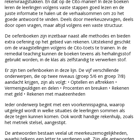
rekenvraagstukken. En dat op de Cito-manier! In deze boeken
leren de leerlingen volgens vaste stappen goed lezen en de
juiste informatie te halen uit de verhaalsommen om zo het
goede antwoord te vinden. Deels door meerkeuzevragen, deels
door open vragen, maar altijd volgens een vaste structuur.
De oefenboeken zijn inzetbaar naast alle methodes en bieden
extra oefening op het gebied van rekenen. Uitstekend geschikt
om de vraagstellingen volgens de Cito-toets te trainen. In de
remedial teaching kunnen de boeken tevens als herhalingsstof
gebruikt worden, in de klas als zelfstandig te verwerken stof.
Er zijn tien oefenboeken in deze lijn. De vijf verschillende
onderwerpen, die op twee niveaus (groep 5/6 en groep 7/8)
aandacht krijgen, zijn als volgt: • Optellen en aftrekken •
Vermenigvuldigen en delen • Procenten en breuken • Rekenen
met geld • Rekenen met maateenheden
Ieder onderwerp begint met een voorkennispagina, waarop
uitgelegd wordt in welke situaties de leerlingen sommen als
deze tegen kunnen komen. Ook wordt handige rekenhulp, zoals
het metriek stelsel, aangestipt.
De antwoorden bestaan veelal uit meerkeuzemogelijkheden,
waarbij telkens een letter te verdienen valt. Zijn alle antwoorden