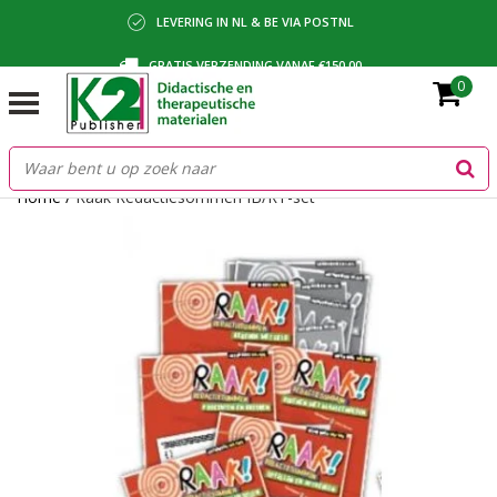
LEVERING IN NL & BE VIA POSTNL
GRATIS VERZENDING VANAF €150,00
0
BETALING VIA IDEAL, BANCONTACT OF FACTUUR
Home
/
Raak Redactiesommen IB/RT-set