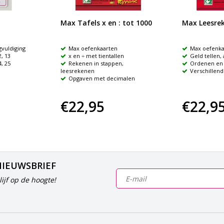
Max Tafels x en : tot 1000
Max Leesrek
gvuldiging
Max oefenkaarten
Max oefenka
2, 13
x en ÷ met tientallen
Geld tellen,
4, 25
Rekenen in stappen,
Ordenen en
leesrekenen
Verschillen
Opgaven met decimalen
€22,95
€22,9
NIEUWSBRIEF
ijf op de hoogte!