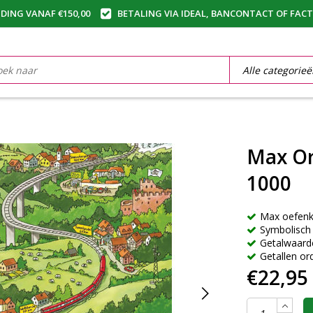
DING VANAF €150,00
BETALING VIA IDEAL, BANCONTACT OF FAC
Max Or
1000
Max oefenk
Symbolisch 
Getalwaar
Getallen o
€22,95