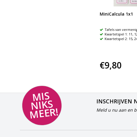
Praktijkboek Rekenwereld
MiniCalcula 1x1
tot 1000
Praktijkboek voor het werken
Tafels van vermeni
met M.A.B-materiaal
Kwartetspel 1: 11, 1
Inclusief CD-rom met
Kwartetspel 2: 15, 2
werkbladen en spelsuggesties
€31,90
€9,80
MI
S
NI
K
M
E
E
S
INSCHRIJVEN 
R!
Meld u nu aan en bl