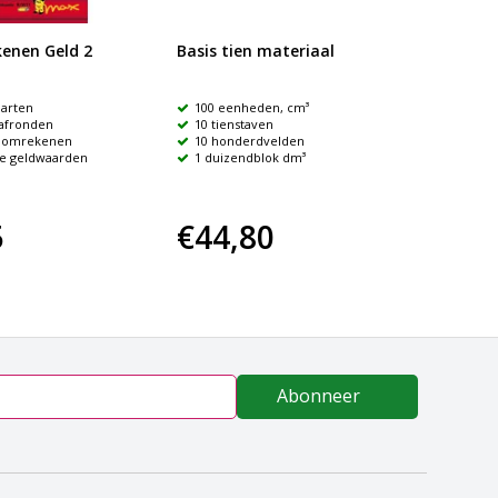
enen Geld 2
Basis tien materiaal
Koffer
arten
100 eenheden, cm³
Reken
 afronden
10 tienstaven
In to
 omrekenen
10 honderdvelden
Verpa
de geldwaarden
1 duizendblok dm³
5
€44,80
€64
Abonneer