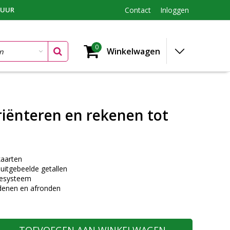
TUUR
Contact
Inloggen
0
Winkelwagen
iënteren en rekenen tot
aarten
uitgebeelde getallen
desysteem
rdenen en afronden